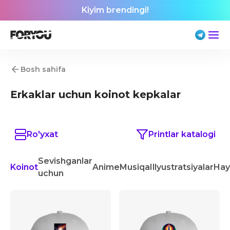
Kiyim brendingi!
Bosh sahifa
Erkaklar uchun koinot kepkalar
Ro'yxat
Printlar katalogi
Sevishganlar
Koinot
Anime
Musiqa
Illyustratsiyalar
Hay
uchun