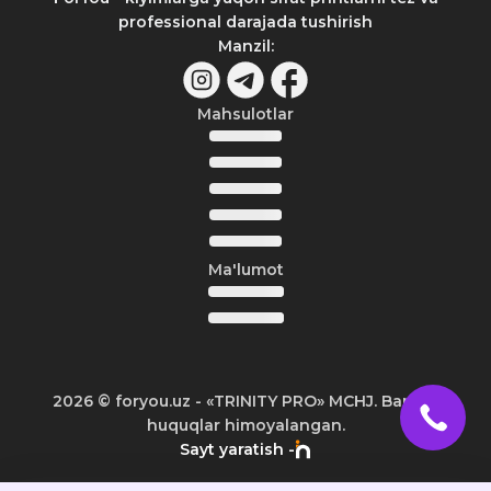
professional darajada tushirish
Manzil
:
Mahsulotlar
Ma'lumot
2026
© foryou.uz -
«TRINITY PRO» MCHJ. Barcha
huquqlar himoyalangan.
Sayt yaratish -