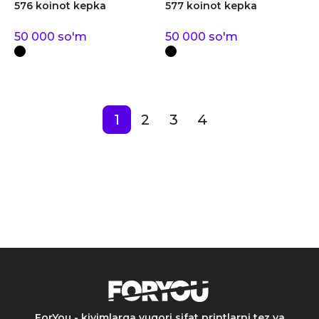
576 koinot kepka
577 koinot kepka
50 000
so'm
50 000
so'm
1
2
3
4
ForYou - kiyimlarga yuqori sifat printlarni tez va