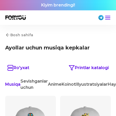
Kiyim brendingi!
Bosh sahifa
Ayollar uchun musiqa kepkalar
Ro'yxat
Printlar katalogi
Sevishganlar
Musiqa
Anime
Koinot
Illyustratsiyalar
Hay
uchun