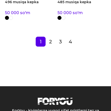
496 musiqa kepka
485 musiqa kepka
50 000
so'm
50 000
so'm
1
2
3
4
ForYou - kiyimlarga yuqori sifat printlarni tez va