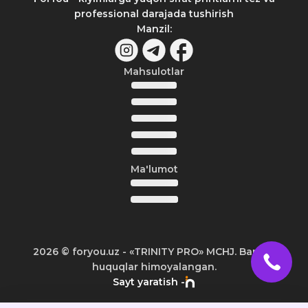
professional darajada tushirish
Manzil
:
Mahsulotlar
Ma'lumot
2026
© foryou.uz -
«TRINITY PRO» MCHJ. Barcha
huquqlar himoyalangan.
Sayt yaratish -