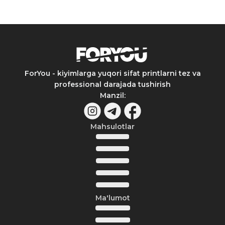
ForYou - kiyimlarga yuqori sifat printlarni tez va
professional darajada tushirish
Manzil
:
Mahsulotlar
Ma'lumot