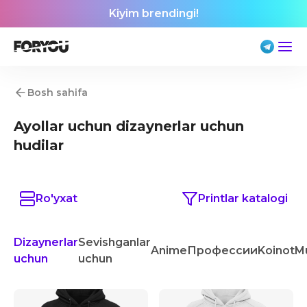
Kiyim brendingi!
Bosh sahifa
Ayollar uchun dizaynerlar uchun
hudilar
Ro'yxat
Printlar katalogi
Dizaynerlar
Sevishganlar
Anime
Профессии
Koinot
M
uchun
uchun