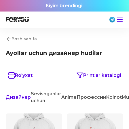
Kiyim brendingi!
Bosh sahifa
Ayollar uchun дизайнер hudilar
Ro'yxat
Printlar katalogi
Sevishganlar
Дизайнер
Anime
Профессии
Koinot
Mu
uchun