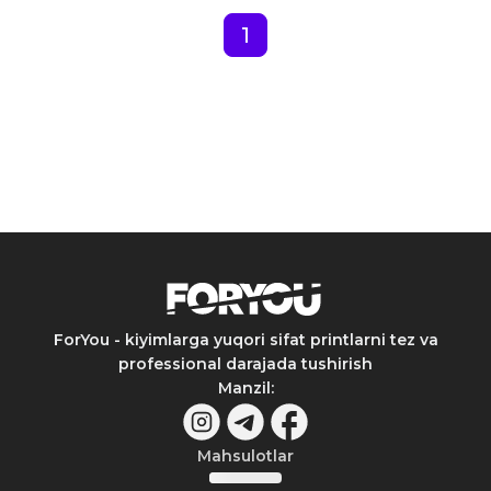
1
ForYou - kiyimlarga yuqori sifat printlarni tez va
professional darajada tushirish
Manzil
:
Mahsulotlar