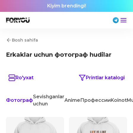
Kiyim brendingi!
Bosh sahifa
Erkaklar uchun фотограф hudilar
Ro'yxat
Printlar katalogi
Sevishganlar
Фотограф
Anime
Профессии
Koinot
Mu
uchun