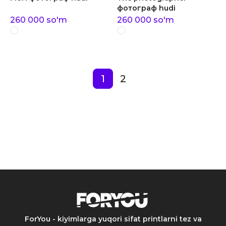
фотограф hudi
260 000
so'm
260 000
so'm
1
2
ForYou - kiyimlarga yuqori sifat printlarni tez va