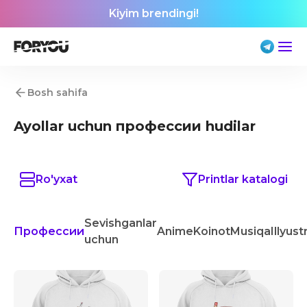
Kiyim brendingi!
Bosh sahifa
Ayollar uchun профессии hudilar
Ro'yxat
Printlar katalogi
Sevishganlar
Профессии
Anime
Koinot
Musiqa
Illyust
uchun