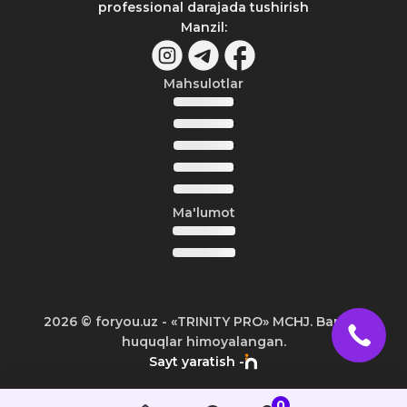
professional darajada tushirish
Manzil
:
Mahsulotlar
Ma'lumot
2026
© foryou.uz -
«TRINITY PRO» MCHJ. Barcha
huquqlar himoyalangan.
Sayt yaratish -
0