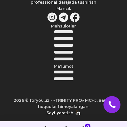
professional darajada tushirish
Manzil
:
Mahsulotlar
Ma'lumot
2026
© foryou.uz -
«TRINITY PRO» MCHJ. Barcha
huquqlar himoyalangan.
Sayt yaratish -
0