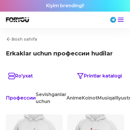
Kiyim brendingi!
Bosh sahifa
Erkaklar uchun профессии hudilar
Ro'yxat
Printlar katalogi
Sevishganlar
Профессии
Anime
Koinot
Musiqa
Illyust
uchun