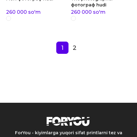
фотограф hudi
260 000
so'm
260 000
so'm
1
2
ForYou - kiyimlarga yuqori sifat printlarni tez va