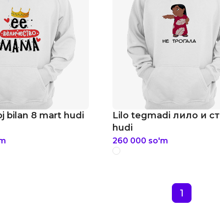
oj bilan 8 mart hudi
Lilo tegmadi лило и с
hudi
'm
260 000
so'm
1