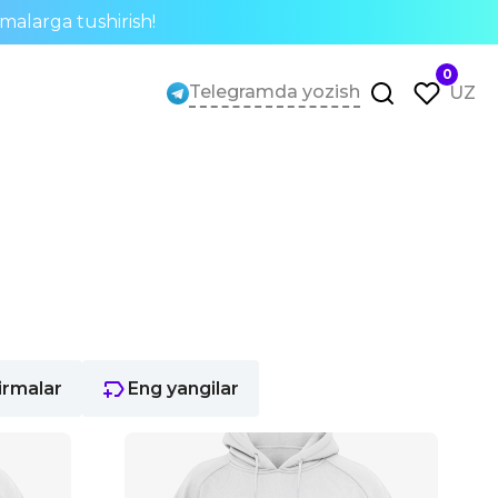
rmalarga tushirish!
0
Telegramda yozish
UZ
irmalar
Eng yangilar