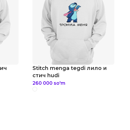
тич
Stitch menga tegdi лило и
стич hudi
260 000
so'm