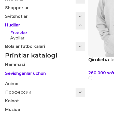
Shopperlar
Svitshotlar
Hudilar
Erkaklar
Ayollar
Bolalar futbolkalari
Printlar katalogi
Qirolicha t
Hammasi
260 000
so
Sevishganlar uchun
Anime
Профессии
Koinot
Musiqa