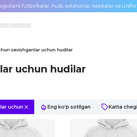
ogotipni futbolkalar, hudi, svitshotlar, kepkalar va unifo
chun sevishganlar uchun hudilar
lar uchun hudilar
lar uchun
Eng ko'p sotilgan
Katta cheg