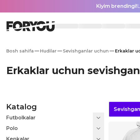
Kiyim brendingi!
L
Bosh sahifa
Hudilar
Sevishganlar uchun
Erkaklar u
Erkaklar uchun sevishgan
Katalog
Sevishgan
Futbolkalar
Polo
Kepkalar