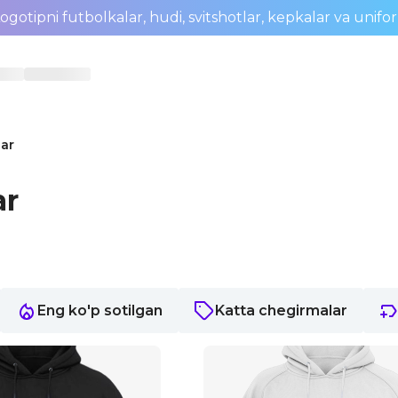
ogotipni futbolkalar, hudi, svitshotlar, kepkalar va unifo
lar
ar
Eng ko'p sotilgan
Katta chegirmalar