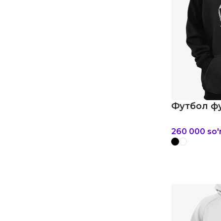
Футбол фу
260 000
so