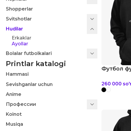
Shopperlar
Svitshotlar
Hudilar
Erkaklar
Ayollar
Bolalar futbolkalari
Printlar katalogi
Футбол фу
Hammasi
260 000
so
Sevishganlar uchun
Anime
Профессии
Koinot
Musiqa