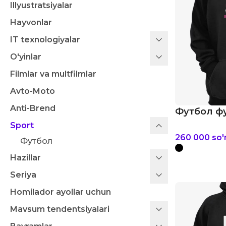
Illyustratsiyalar
Hayvonlar
IT texnologiyalar
O'yinlar
Filmlar va multfilmlar
Avto-Moto
Anti-Brend
Футбол фу
Sport
260 000
so
Футбол
Hazillar
Seriya
Homilador ayollar uchun
Mavsum tendentsiyalari