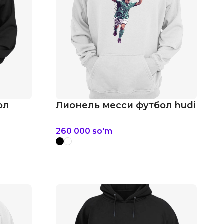
ол
Лионель месси футбол hudi
260 000
so'm