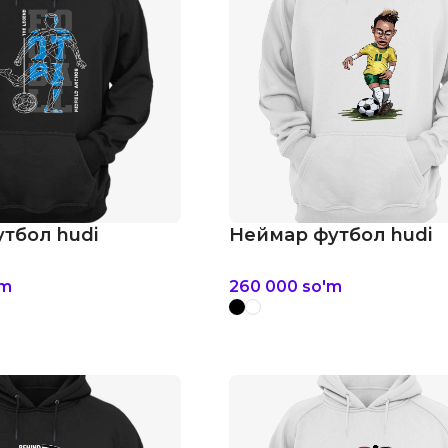
тбол hudi
Неймар футбол hudi
'm
260 000
so'm