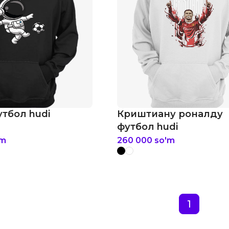
тбол hudi
Криштиану роналду
футбол hudi
'm
260 000
so'm
1