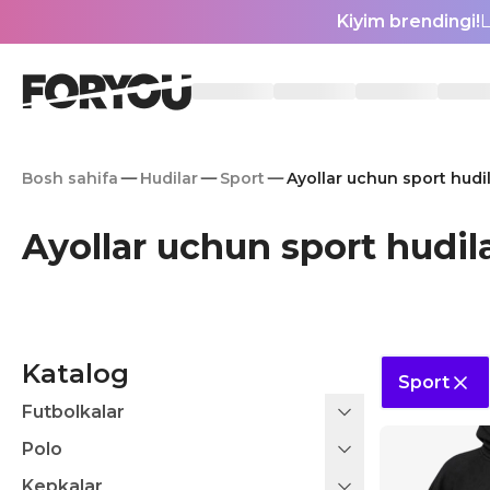
Kiyim brendingi!
L
Bosh sahifa
Hudilar
Sport
Ayollar uchun sport hudi
Ayollar uchun sport hudil
Katalog
Sport
Futbolkalar
Polo
Kepkalar