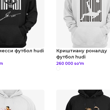
есси футбол hudi
Криштиану роналду
футбол hudi
'm
260 000
so'm