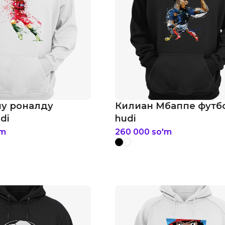
у роналду
Килиан Мбаппе футб
di
hudi
'm
260 000
so'm