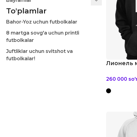
Bayramlar
To'plamlar
Bahor-Yoz uchun futbolkalar
8 martga sovg'a uchun printli
futbolkalar
Juftliklar uchun svitshot va
futbolkalar!
Лионель м
260 000
so