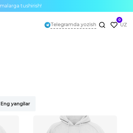
rmalarga tushirish!
0
Telegramda yozish
UZ
Eng yangilar