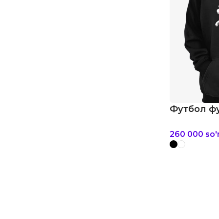
Футбол фу
260 000
so