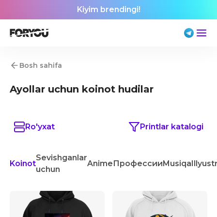
Kiyim brendingi!
Bosh sahifa
Ayollar uchun koinot hudilar
Ro'yxat
Printlar katalogi
Sevishganlar
Koinot
Anime
Профессии
Musiqa
Illyust
uchun