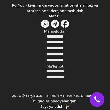
ForYou - kiyimlarga yuqori sifat printlarni tez va
professional darajada tushirish
Manzil
:
Mahsulotlar
Ma'lumot
2026
© foryou.uz -
«TRINITY PRO» MCHJ. Barcha
huquqlar himoyalangan.
Sayt yaratish -