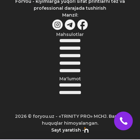
ForYou - kiyimlarga yuqori sifat printlarni tez va
professional darajada tushirish
Manzil
:
Mahsulotlar
Ma'lumot
2026
© foryou.uz -
«TRINITY PRO» MCHJ. Barcha
huquqlar himoyalangan.
Sayt yaratish -