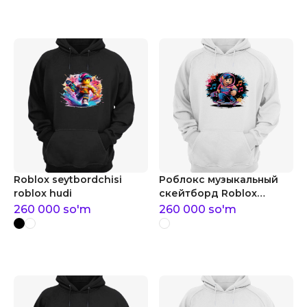
Roblox seytbordchisi
Роблокс музыкальный
roblox hudi
скейтборд Roblox
musiqiy skeytbord roblox
260 000
so'm
260 000
so'm
hudi