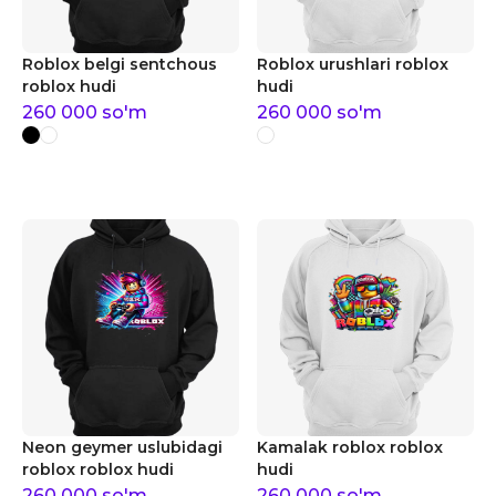
Roblox belgi sentchous
Roblox urushlari roblox
roblox hudi
hudi
260 000
so'm
260 000
so'm
Neon geymer uslubidagi
Kamalak roblox roblox
roblox roblox hudi
hudi
260 000
so'm
260 000
so'm