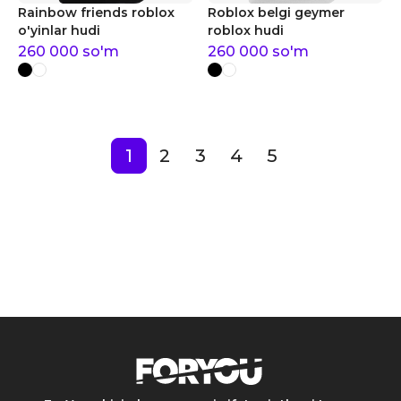
Rainbow friends roblox
Roblox belgi geymer
o'yinlar hudi
roblox hudi
260 000
so'm
260 000
so'm
1
2
3
4
5