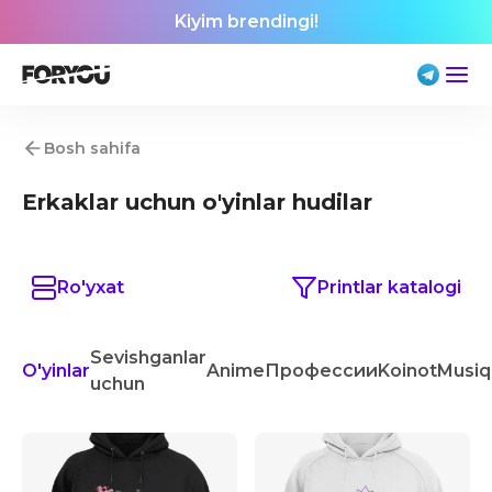
Kiyim brendingi!
Bosh sahifa
Erkaklar uchun o'yinlar hudilar
Ro'yxat
Printlar katalogi
Sevishganlar
O'yinlar
Anime
Профессии
Koinot
Musiq
uchun