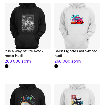
It is a way of life avto-
Back Eighties avto-moto
moto hudi
hudi
260 000
so'm
260 000
so'm