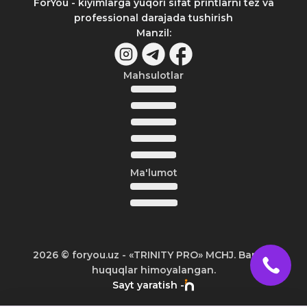
ForYou - kiyimlarga yuqori sifat printlarni tez va
professional darajada tushirish
Manzil
:
Mahsulotlar
Ma'lumot
2026
© foryou.uz -
«TRINITY PRO» MCHJ. Barcha
huquqlar himoyalangan.
Sayt yaratish -