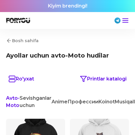
Kiyim brendingi!
Bosh sahifa
Ayollar uchun avto-Moto hudilar
Ro'yxat
Printlar katalogi
Avto-
Sevishganlar
Anime
Профессии
Koinot
Musiqa
I
Moto
uchun