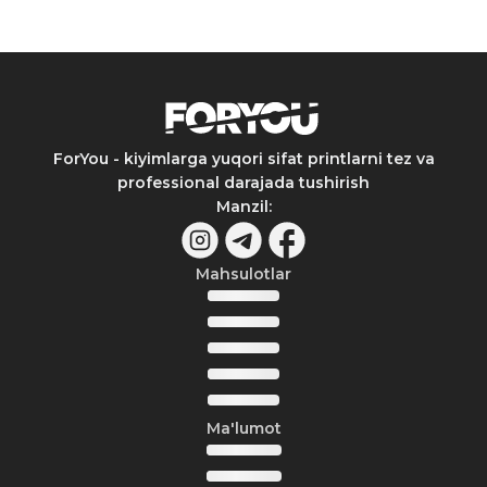
ForYou - kiyimlarga yuqori sifat printlarni tez va
professional darajada tushirish
Manzil
:
Mahsulotlar
Ma'lumot