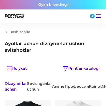
Kiyim brendingi!
Bosh sahifa
Ayollar uchun dizaynerlar uchun
svitshotlar
Ro'yxat
Printlar katalogi
Dizaynerlar
Sevishganlar
Anime
Профессии
Koinot
M
uchun
uchun