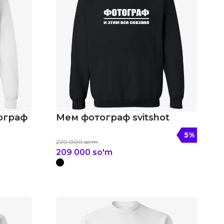
тограф
Мем фотограф svitshot
5
%
220 000
so'm
209 000
so'm