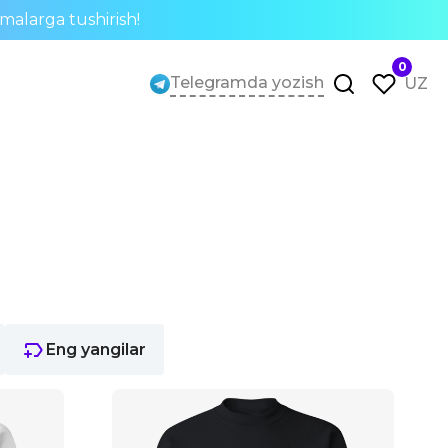
rmalarga tushirish!
0
Telegramda yozish
UZ
Eng yangilar