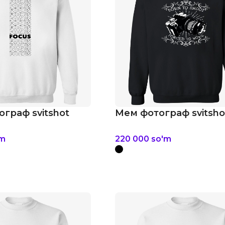
ограф svitshot
Мем фотограф svitsho
'm
220 000
so'm