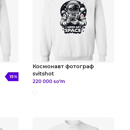
Космонавт фотограф
svitshot
15
%
220 000
so'm