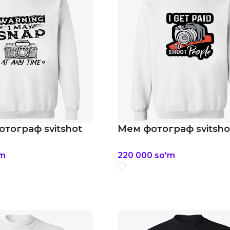
отограф svitshot
Мем фотограф svitsho
'm
220 000
so'm