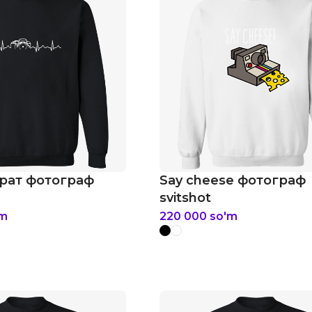
рат фотограф
Say cheese фотограф
svitshot
'm
220 000
so'm