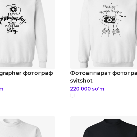
grapher фотограф
Фотоаппарат фотогр
svitshot
'm
220 000
so'm