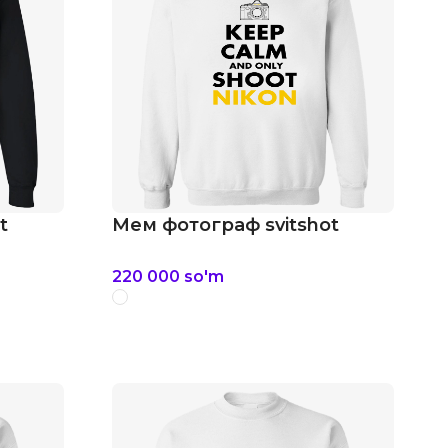
t
Мем фотограф svitshot
220 000
so'm