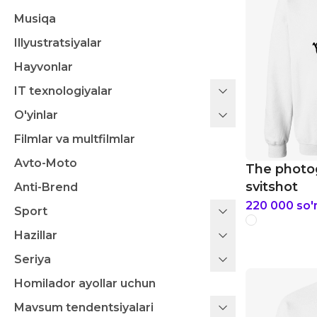
Musiqa
Illyustratsiyalar
Hayvonlar
IT texnologiyalar
O'yinlar
Filmlar va multfilmlar
Avto-Moto
The photo
svitshot
Anti-Brend
220 000
so
Sport
Hazillar
Seriya
Homilador ayollar uchun
Mavsum tendentsiyalari