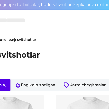
ogotipni futbolkalar, hudi, svitshotlar, kepkalar va unifo
отограф svitshotlar
vitshotlar
ф
Eng ko'p sotilgan
Katta chegirmalar