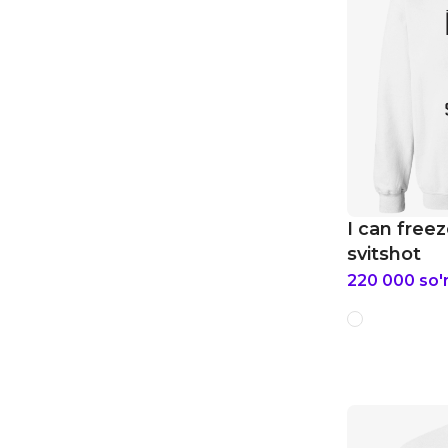
I can free
svitshot
220 000
so