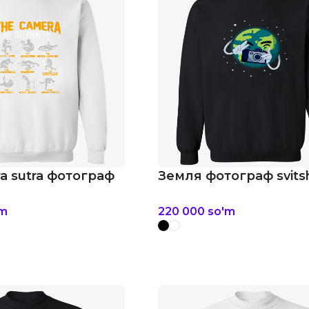
a sutra фотограф
Земля фотограф svits
'm
220 000
so'm