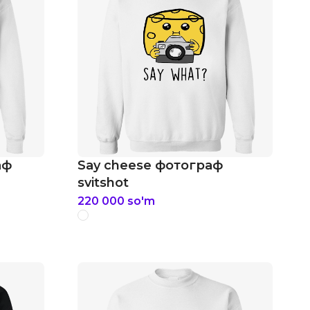
аф
Say cheese фотограф
svitshot
220 000
so'm