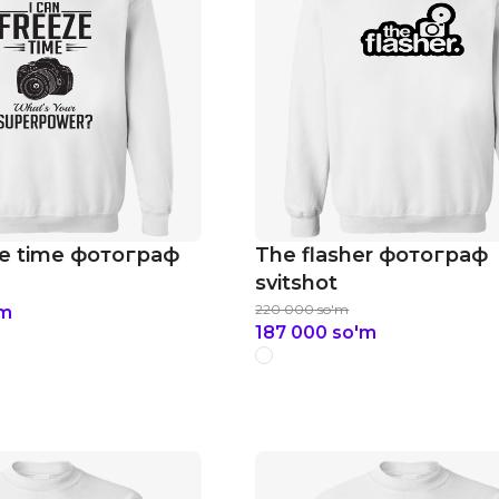
ze time фотограф
The flasher фотограф
svitshot
220 000
so'm
'm
187 000
so'm