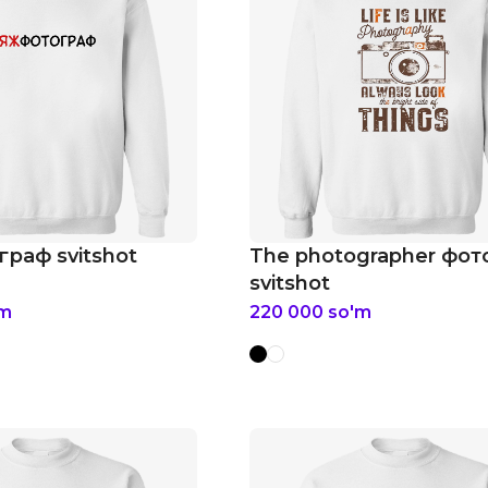
раф svitshot
The photographer фо
svitshot
'm
220 000
so'm