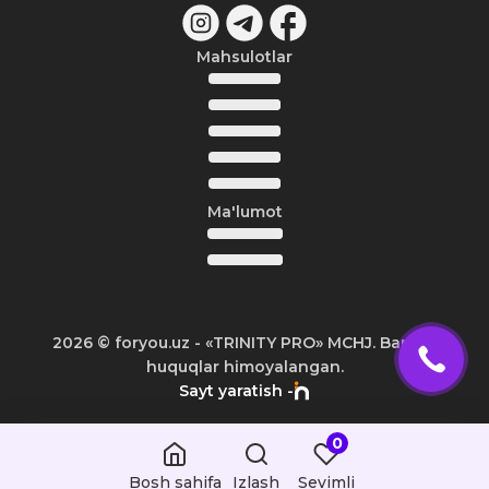
Mahsulotlar
Ma'lumot
2026
© foryou.uz -
«TRINITY PRO» MCHJ. Barcha
huquqlar himoyalangan.
Sayt yaratish -
0
Bosh sahifa
Izlash
Sevimli