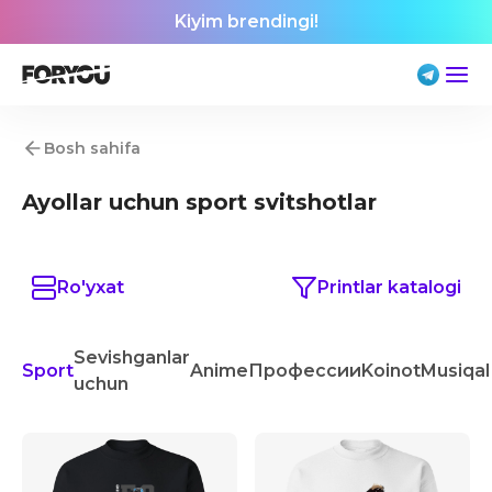
Kiyim brendingi!
Bosh sahifa
Ayollar uchun sport svitshotlar
Ro'yxat
Printlar katalogi
Sevishganlar
Sport
Anime
Профессии
Koinot
Musiqa
uchun