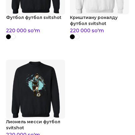
Футбол футбол svitshot
Криштиану роналду
футбол svitshot
220 000
so'm
220 000
so'm
Лионель месси футбол
svitshot
220 000
so'm