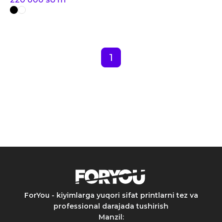
1
ForYou - kiyimlarga yuqori sifat printlarni tez va
professional darajada tushirish
Manzil
: