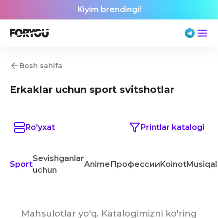
Kiyim brendingi!
Bosh sahifa
Erkaklar uchun sport svitshotlar
Ro'yxat
Printlar katalogi
Sevishganlar
Sport
Anime
Профессии
Koinot
Musiqa
uchun
Mahsulotlar yo'q. Katalogimizni ko'ring