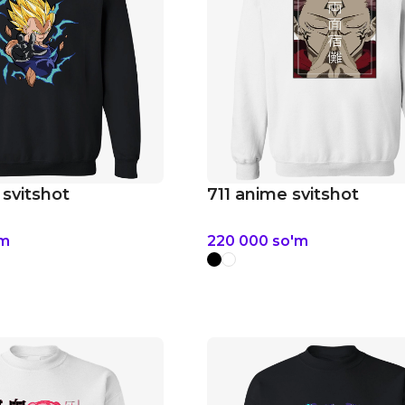
svitshot
711 anime svitshot
'm
220 000
so'm