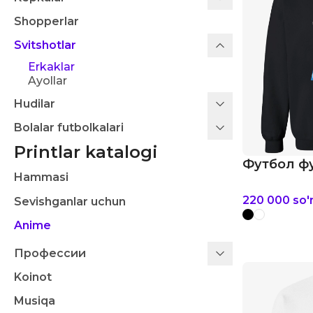
Shopperlar
Svitshotlar
Erkaklar
Ayollar
Hudilar
Bolalar futbolkalari
Printlar katalogi
Футбол фу
Hammasi
220 000
so
Sevishganlar uchun
Anime
Профессии
Koinot
Musiqa