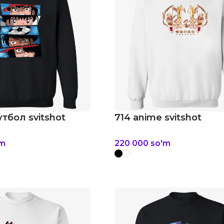
тбол svitshot
714 anime svitshot
'm
220 000
so'm