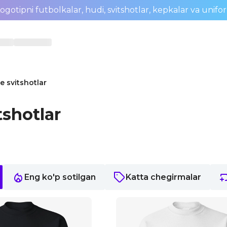
ogotipni futbolkalar, hudi, svitshotlar, kepkalar va unifo
e svitshotlar
tshotlar
Eng ko'p sotilgan
Katta chegirmalar