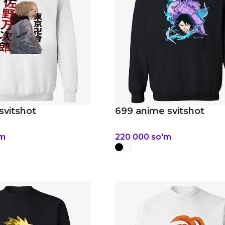
svitshot
699 anime svitshot
'm
220 000
so'm