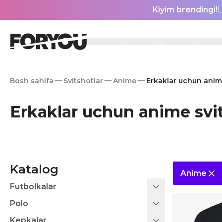
Kiyim brendingi!
L
Bosh sahifa
Svitshotlar
Anime
Erkaklar uchun anim
Erkaklar uchun anime svi
Katalog
Anime
Futbolkalar
Polo
Kepkalar