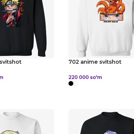
svitshot
702 anime svitshot
'm
220 000
so'm