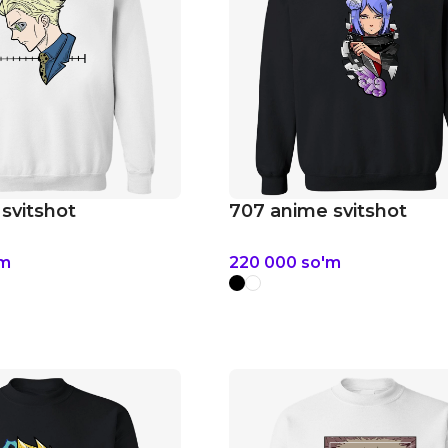
svitshot
707 anime svitshot
'm
220 000
so'm