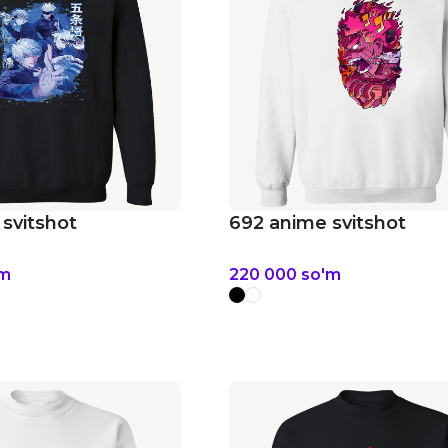
svitshot
692 anime svitshot
'm
220 000
so'm