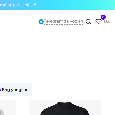
rmalarga tushirish!
0
Telegramda yozish
UZ
Eng yangilar