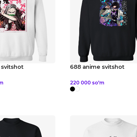
svitshot
688 anime svitshot
'm
220 000
so'm