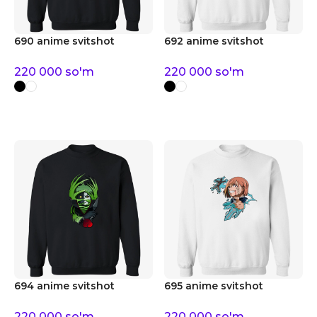
690 anime svitshot
692 anime svitshot
220 000
so'm
220 000
so'm
694 anime svitshot
695 anime svitshot
220 000
so'm
220 000
so'm