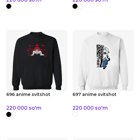
696 anime svitshot
697 anime svitshot
220 000
so'm
220 000
so'm