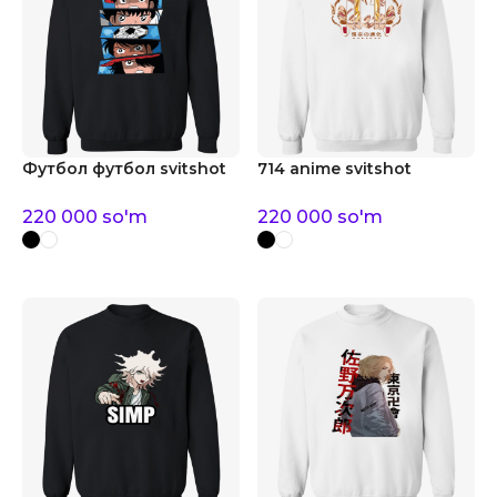
Футбол футбол svitshot
714 anime svitshot
220 000
so'm
220 000
so'm