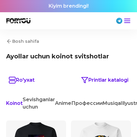
Kiyim brendingi!
Bosh sahifa
Ayollar uchun koinot svitshotlar
Ro'yxat
Printlar katalogi
Sevishganlar
Koinot
Anime
Профессии
Musiqa
Illyust
uchun