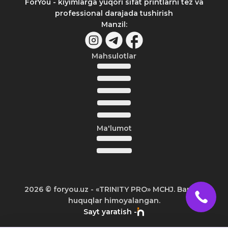
ForYou - kiyimlarga yuqori sifat printlarni tez va
professional darajada tushirish
Manzil
:
Mahsulotlar
Ma'lumot
2026
© foryou.uz -
«TRINITY PRO» MCHJ. Barcha
huquqlar himoyalangan.
Sayt yaratish -