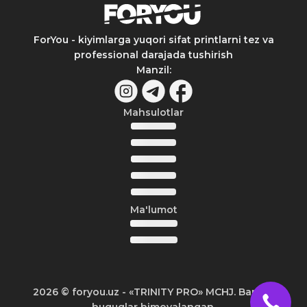
ForYou - kiyimlarga yuqori sifat printlarni tez va
professional darajada tushirish
Manzil
:
Mahsulotlar
Ma'lumot
2026
© foryou.uz -
«TRINITY PRO» MCHJ. Barcha