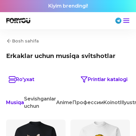
Kiyim brendingi!
Bosh sahifa
Erkaklar uchun musiqa svitshotlar
Ro'yxat
Printlar katalogi
Sevishganlar
Musiqa
Anime
Профессии
Koinot
Illyust
uchun