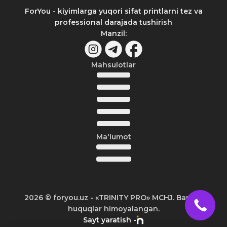
ForYou - kiyimlarga yuqori sifat printlarni tez va
professional darajada tushirish
Manzil
:
Mahsulotlar
Ma'lumot
2026
© foryou.uz -
«TRINITY PRO» MCHJ. Barcha
huquqlar himoyalangan.
Sayt yaratish -