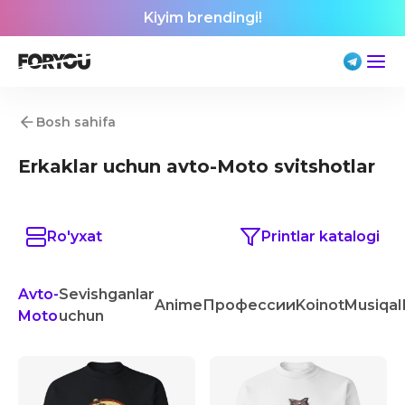
Kiyim brendingi!
Bosh sahifa
Erkaklar uchun avto-Moto svitshotlar
Ro'yxat
Printlar katalogi
Avto-
Sevishganlar
Anime
Профессии
Koinot
Musiqa
I
Moto
uchun