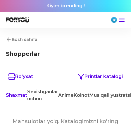
Kiyim brendingi!
Bosh sahifa
Shopperlar
Ro'yxat
Printlar katalogi
Sevishganlar
Shaxmat
Anime
Koinot
Musiqa
Illyustrats
uchun
Mahsulotlar yo'q. Katalogimizni ko'ring