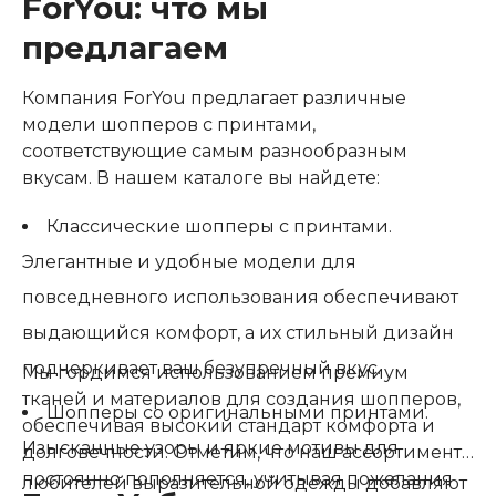
ForYou: что мы
предлагаем
Компания ForYou предлагает различные
модели шопперов с принтами,
соответствующие самым разнообразным
вкусам. В нашем каталоге вы найдете:
Классические шопперы с принтами.
Элегантные и удобные модели для
повседневного использования обеспечивают
выдающийся комфорт, а их стильный дизайн
подчеркивает ваш безупречный вкус.
Мы гордимся использованием премиум
тканей и материалов для создания шопперов,
Шопперы со оригинальными принтами.
обеспечивая высокий стандарт комфорта и
Изысканные узоры и яркие мотивы для
долговечности. Отметим, что наш ассортимент
постоянно пополняется, учитывая пожелания
любителей выразительной одежды добавляют