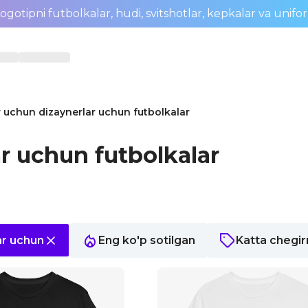
ogotipni futbolkalar, hudi, svitshotlar, kepkalar va unifo
r uchun dizaynerlar uchun futbolkalar
r uchun futbolkalar
ar uchun
Eng ko'p sotilgan
Katta chegi