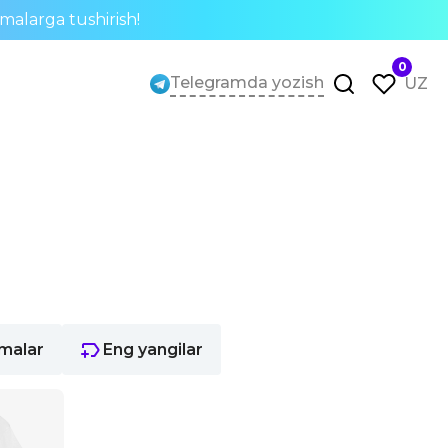
rmalarga tushirish!
0
Telegramda yozish
UZ
rmalar
Eng yangilar