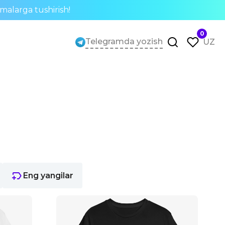
rmalarga tushirish!
0
Telegramda yozish
UZ
Eng yangilar