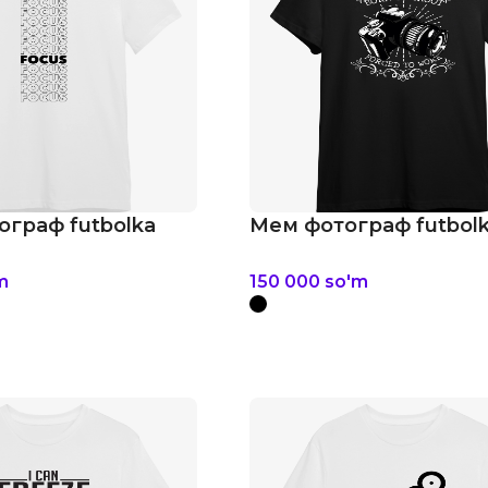
ограф futbolka
Мем фотограф futbol
m
150 000
so'm