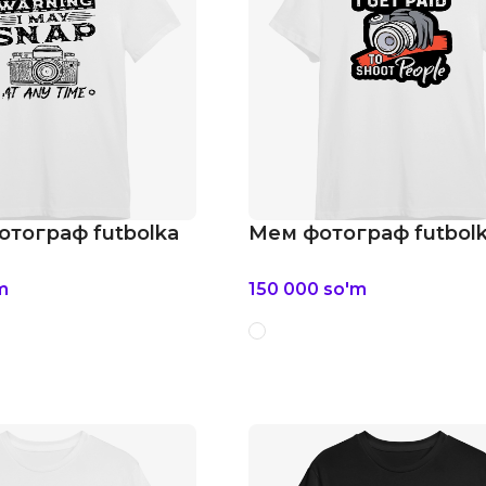
отограф futbolka
Мем фотограф futbol
m
150 000
so'm