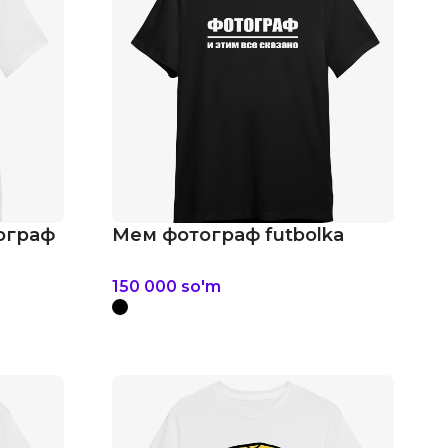
тограф
Мем фотограф futbolka
150 000
so'm