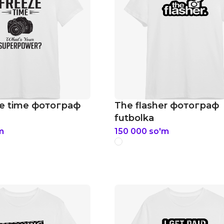
ze time фотограф
The flasher фотограф
futbolka
m
150 000
so'm