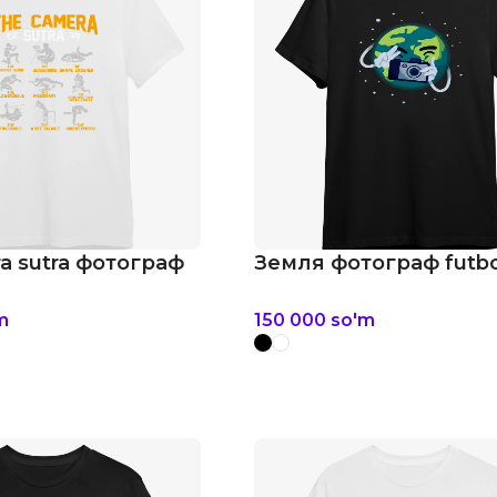
a sutra фотограф
Земля фотограф futbo
m
150 000
so'm