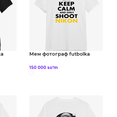
ka
Мем фотограф futbolka
150 000
so'm