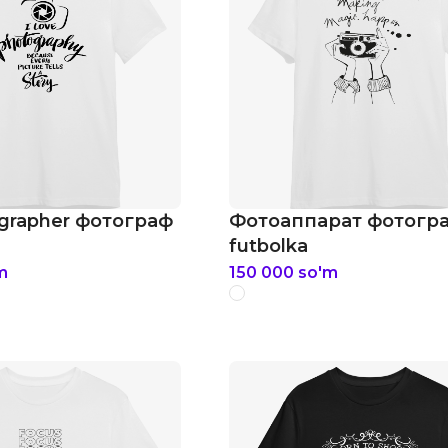
grapher фотограф
Фотоаппарат фотогр
futbolka
m
150 000
so'm