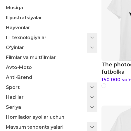
Musiqa
Illyustratsiyalar
Hayvonlar
IT texnologiyalar
O'yinlar
Filmlar va multfilmlar
The photo
Avto-Moto
futbolka
Anti-Brend
150 000
so'
Sport
Hazillar
Seriya
Homilador ayollar uchun
Mavsum tendentsiyalari