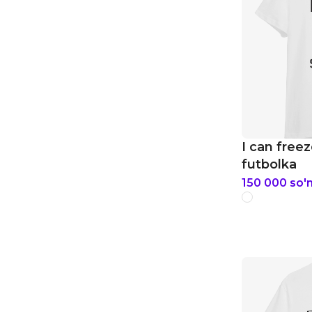
I can free
futbolka
150 000
so'