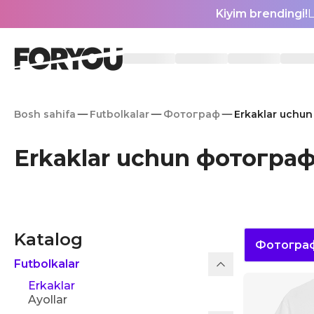
Kiyim brendingi!
L
Bosh sahifa
Futbolkalar
Фотограф
Erkaklar uchun
Erkaklar uchun фотограф 
Katalog
Фотогра
Futbolkalar
Erkaklar
Ayollar