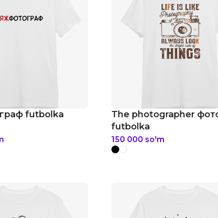
раф futbolka
The photographer фо
futbolka
m
150 000
so'm