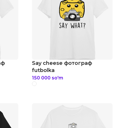
аф
Say cheese фотограф
futbolka
150 000
so'm