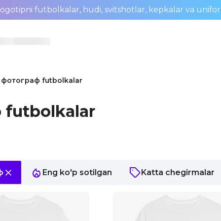
ogotipni futbolkalar, hudi, svitshotlar, kepkalar va unifo
 фотограф futbolkalar
futbolkalar
ф
Eng ko'p sotilgan
Katta chegirmalar