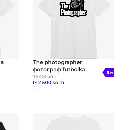
ka
The photographer
фотограф futbolka
5
%
150 000
so'm
142 500
so'm