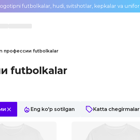
ogotipni futbolkalar, hudi, svitshotlar, kepkalar va unifo
un профессии futbolkalar
и futbolkalar
ии
Eng ko'p sotilgan
Katta chegirmalar