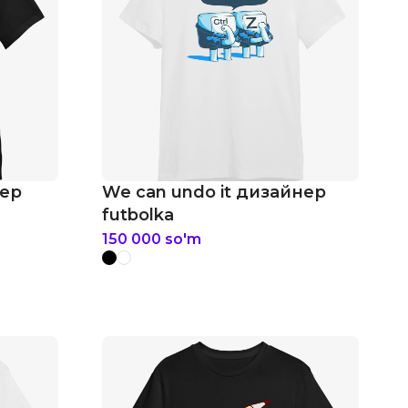
нер
We can undo it дизайнер
futbolka
150 000
so'm