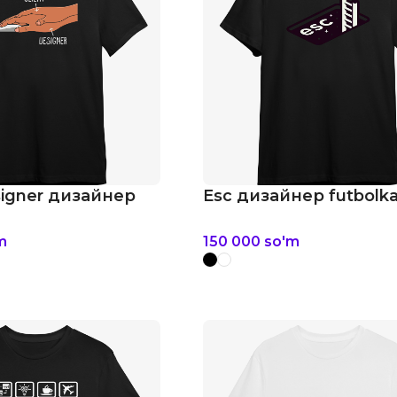
signer дизайнер
Esc дизайнер futbolk
m
150 000
so'm