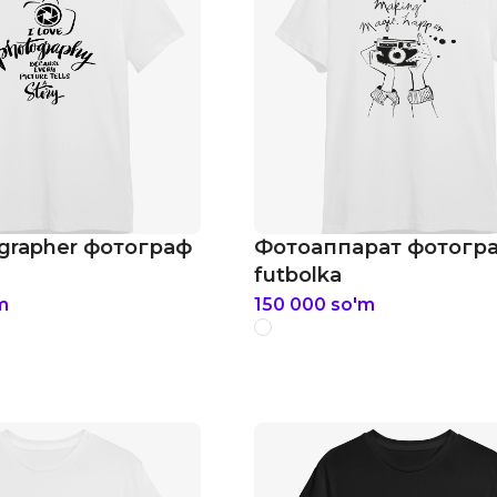
grapher фотограф
Фотоаппарат фотогр
futbolka
m
150 000
so'm