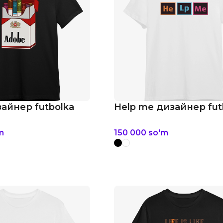
айнер futbolka
Help me дизайнер fut
m
150 000
so'm