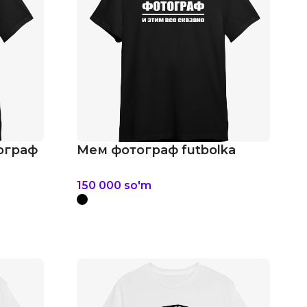
тограф
Мем фотограф futbolka
150 000
so'm