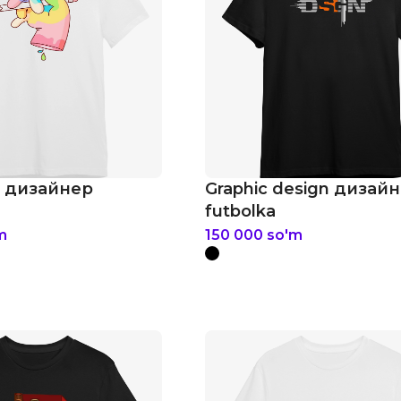
 дизайнер
Graphic design дизай
futbolka
m
150 000
so'm