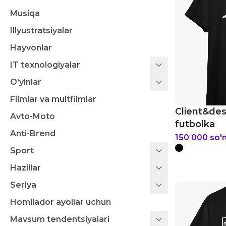
Musiqa
Illyustratsiyalar
Hayvonlar
IT texnologiyalar
O'yinlar
Filmlar va multfilmlar
Client&de
Avto-Moto
futbolka
Anti-Brend
150 000
so'
Sport
Hazillar
Seriya
Homilador ayollar uchun
Mavsum tendentsiyalari