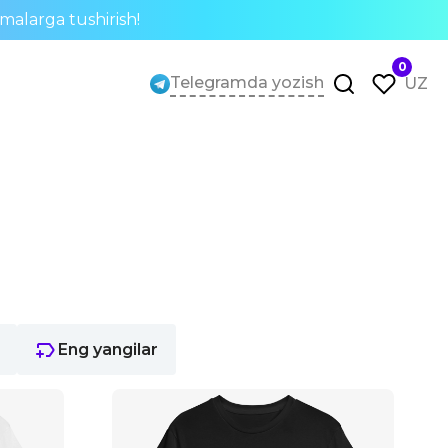
rmalarga tushirish!
0
Telegramda yozish
UZ
Eng yangilar