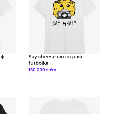
аф
Say cheese фотограф
futbolka
150 000
so'm