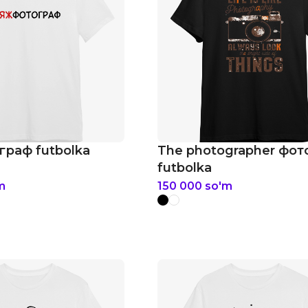
раф futbolka
The photographer фо
futbolka
m
150 000
so'm