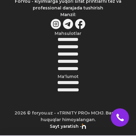
ForYou - kiyimlarga yuqori sifat printlarni tez va
professional darajada tushirish
Manzil
:
Mahsulotlar
Ma'lumot
2026
© foryou.uz -
«TRINITY PRO» MCHJ. Barcha
huquqlar himoyalangan.
Sayt yaratish -