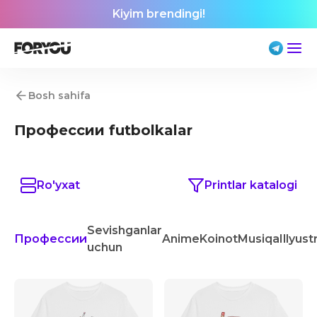
Kiyim brendingi!
Bosh sahifa
Профессии futbolkalar
Ro'yxat
Printlar katalogi
Sevishganlar
Профессии
Anime
Koinot
Musiqa
Illyust
uchun