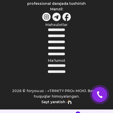
professional darajada tushirish
Manzil
:
Mahsulotlar
Ma'lumot
2026
© foryou.uz -
«TRINITY PRO» MCHJ. Barcha
huquqlar himoyalangan.
Sayt yaratish -