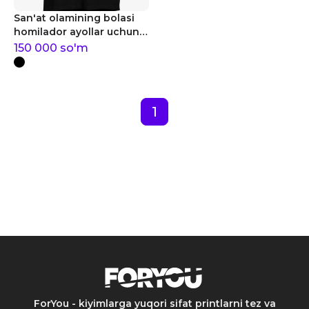
San'at olamining bolasi
homilador ayollar uchun
futbolka
150 000
so'm
1
ForYou - kiyimlarga yuqori sifat printlarni tez va