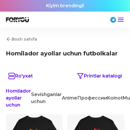
Kiyim brendingi!
Bosh sahifa
Homilador ayollar uchun futbolkalar
Ro'yxat
Printlar katalogi
Homilador
Sevishganlar
ayollar
Anime
Профессии
Koinot
Mu
uchun
uchun