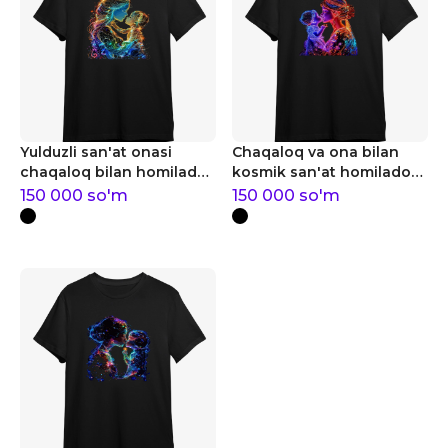
Yulduzli san'at onasi
Chaqaloq va ona bilan
chaqaloq bilan homilador
kosmik san'at homilador
ayollar uchun futbolka
ayollar uchun futbolka
150 000
so'm
150 000
so'm