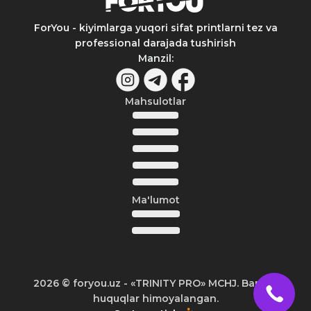
ForYou - kiyimlarga yuqori sifat printlarni tez va
professional darajada tushirish
Manzil
:
Mahsulotlar
Ma'lumot
2026
© foryou.uz -
«TRINITY PRO» MCHJ. Barcha
huquqlar himoyalangan.