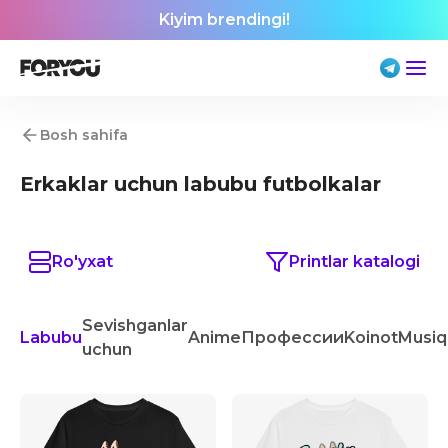
Kiyim brendingi!
Bosh sahifa
Erkaklar uchun labubu futbolkalar
Ro'yxat
Printlar katalogi
Sevishganlar
Labubu
Anime
Профессии
Koinot
Musiq
uchun