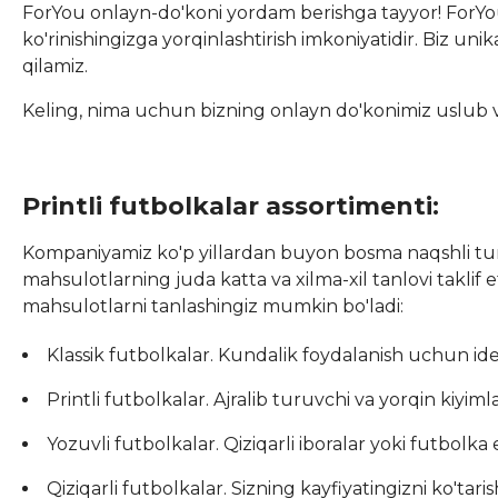
ForYou onlayn-do'koni yordam berishga tayyor! ForYou 
ko'rinishingizga yorqinlashtirish imkoniyatidir. Biz uni
qilamiz.
Keling, nima uchun bizning onlayn do'konimiz uslub va 
Printli futbolkalar assortimenti:
Kompaniyamiz ko'p yillardan buyon bosma naqshli turli 
mahsulotlarning juda katta va xilma-xil tanlovi taklif e
mahsulotlarni tanlashingiz mumkin bo'ladi:
Klassik futbolkalar. Kundalik foydalanish uchun id
Printli futbolkalar. Ajralib turuvchi va yorqin kiyi
Yozuvli futbolkalar. Qiziqarli iboralar yoki futbolka 
Qiziqarli futbolkalar. Sizning kayfiyatingizni ko'tar