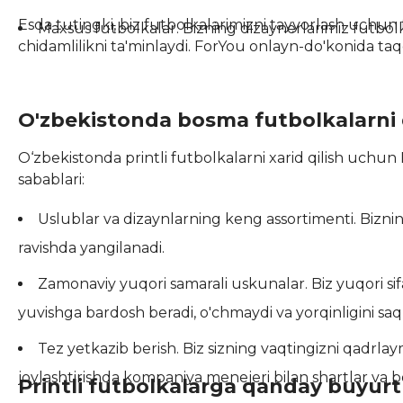
Esda tutingki, biz futbolkalarimizni tayyorlash uchun 
Maxsus futbolkalar. Bizning dizaynerlarimiz futbol
chidamlilikni ta'minlaydi. ForYou onlayn-do'konida taq
O'zbekistonda bosma futbolkalarni
O‘zbekistonda printli futbolkalarni xarid qilish uchun 
sabablari:
Uslublar va dizaynlarning keng assortimenti. Biznin
ravishda yangilanadi.
Zamonaviy yuqori samarali uskunalar. Biz yuqori sif
yuvishga bardosh beradi, o'chmaydi va yorqinligini saq
Tez yetkazib berish. Biz sizning vaqtingizni qadrl
joylashtirishda kompaniya menejeri bilan shartlar va bos
Printli futbolkalarga qanday buyu