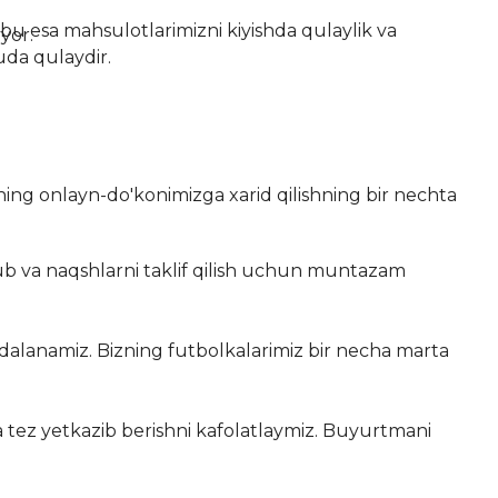
 bu esa mahsulotlarimizni kiyishda qulaylik va
yor.
uda qulaydir.
izning onlayn-do'konimizga xarid qilishning bir nechta
slub va naqshlarni taklif qilish uchun muntazam
oydalanamiz. Bizning futbolkalarimiz bir necha marta
a tez yetkazib berishni kafolatlaymiz. Buyurtmani