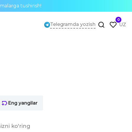
rmalarga tushirish!
0
Telegramda yozish
UZ
Eng yangilar
izni ko'ring