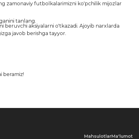
ng zamonaviy futbolkalarimizni ko'pchilik mijozlar
ganini tanlang.
i beruvchi aksiyalarni o'tkazadi. Ajoyib narxlarda
izga javob berishga tayyor.
ni beramiz!
Mahsulotlar
Ma'lumot