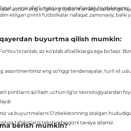
faqat yuqori sifatli mato va materiallardan foydalanamiz,
kalar uchun eng original g'oyalarni amalga oshirishga tay
dim etilgan printli futbolkalar nafaqat zamonaviy, balki j
 qayerdan buyurtma qilish mumkin:
ForYou’ni tanlab, siz ko‘plab afzalliklarga ega bo‘lasiz. B
g assortimentimiz eng so'nggi tendensiyalar, turli xil u
atli printlarni qo'llash uchun ilg'or texnologiyalardan f
laydi.
aymiz va buyurtmalarni O‘zbekistonning istalgan hududig
hqa tafsilotlarni tekshirishingizni tavsiya qilamiz.
rtma berish mumkin?