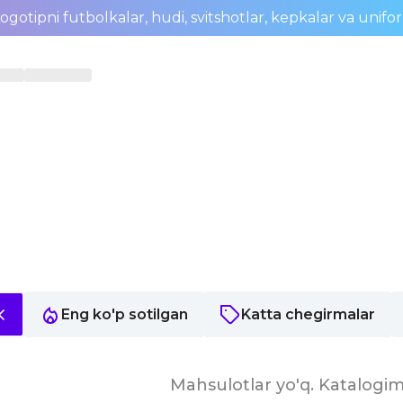
ogotipni futbolkalar, hudi, svitshotlar, kepkalar va unifo
Eng ko'p sotilgan
Katta chegirmalar
Mahsulotlar yo'q. Katalogim