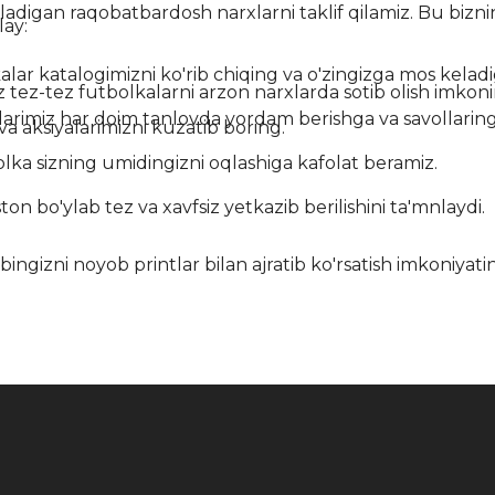
ladigan raqobatbardosh narxlarni taklif qilamiz. Bu bizni
lay:
ar katalogimizni ko'rib chiqing va o'zingizga mos keladi
tez-tez futbolkalarni arzon narxlarda sotib olish imkonin
larimiz har doim tanlovda yordam berishga va savollaring
va aksiyalarimizni kuzatib boring.
olka sizning umidingizni oqlashiga kafolat beramiz.
on bo'ylab tez va xavfsiz yetkazib berilishini ta'mnlaydi.
ingizni noyob printlar bilan ajratib ko'rsatish imkoniyati