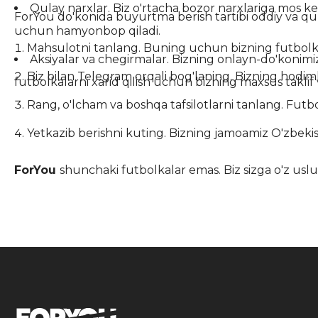
Qulay narxlar. Biz o'rtacha bozor narxlariga mos ke
ForYou do'konida buyurtma berish tartibi oddiy va qu
uchun hamyonbop qiladi.
Mahsulotni tanlang. Buning uchun bizning futbolkal
Aksiyalar va chegirmalar. Bizning onlayn-do'konimiz 
Biz bilan Telegram orqali bog'laning. Bizning hodim
futbolkalarni xarid qilish uchun bizning maxsus taklif 
Rang, o'lcham va boshqa tafsilotlarni tanlang. Futb
Yetkazib berishni kuting. Bizning jamoamiz O'zbekist
ForYou
shunchaki futbolkalar emas. Biz sizga o'z uslub