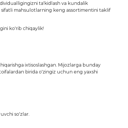
vidualligingizni ta'kidlash va kundalik
i sifatli mahsulotlarning keng assortimentini taklif
ni ko'rib chiqaylik!
chiqarishga ixtisoslashgan. Mijozlarga bunday
n toifalardan birida o'zingiz uchun eng yaxshi
uvchi so'zlar.