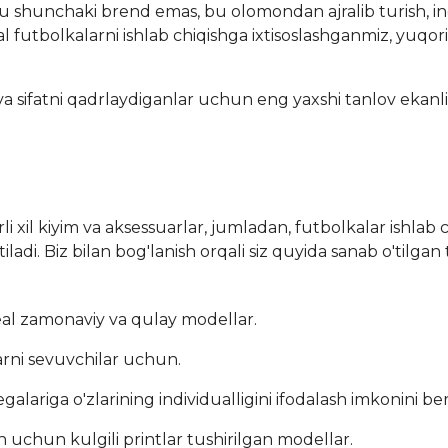
shunchaki brend emas, bu olomondan ajralib turish, indi
kal futbolkalarni ishlab chiqishga ixtisoslashganmiz, yuqor
sifatni qadrlaydiganlar uchun eng yaxshi tanlov ekanligi
xil kiyim va aksessuarlar, jumladan, futbolkalar ishlab 
tiladi. Biz bilan bog'lanish orqali siz quyida sanab o'tilga
eal zamonaviy va qulay modellar.
mlarni sevuvchilar uchun.
egalariga o'zlarining individualligini ifodalash imkonini ber
ish uchun kulgili printlar tushirilgan modellar.