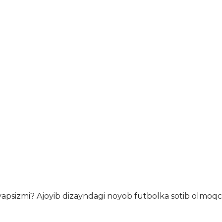
ryapsizmi?
Ajoyib dizayndagi noyob futbolka sotib olmoqch