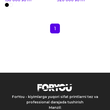
1
ForYou - kiyimlarga yuqori sifat printlarni tez va
professional darajada tushirish
Manzil
: