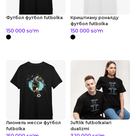
Футбол футбол futbolka
Криштиану роналду
футбол futbolka
150 000
so'm
150 000
so'm
Лионель месси футбол
Juftlik futbolkalari
futbolka
dualizmi
150 000
so'm
320 000
so'm