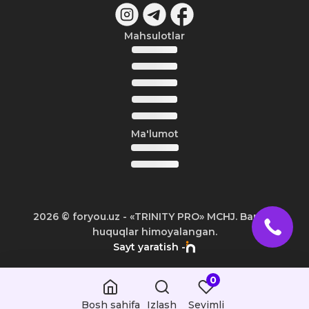
Mahsulotlar
Ma'lumot
2026
© foryou.uz -
«TRINITY PRO» MCHJ. Barcha
huquqlar himoyalangan.
Sayt yaratish -
0
Bosh sahifa
Izlash
Sevimli