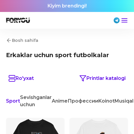
Kiyim brendingi!
Bosh sahifa
Erkaklar uchun sport futbolkalar
Ro'yxat
Printlar katalogi
Sevishganlar
Sport
Anime
Профессии
Koinot
Musiqa
uchun