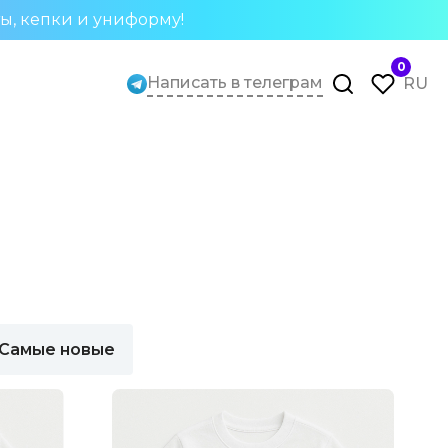
ты, кепки и униформу!
0
Написать в телеграм
RU
Самые новые