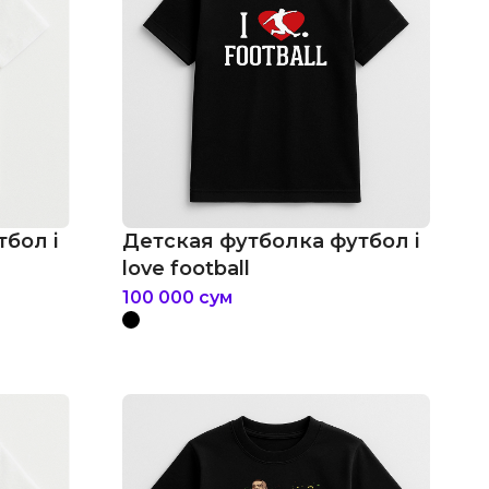
бол i
Детская футболка футбол i
love football
100 000
сум