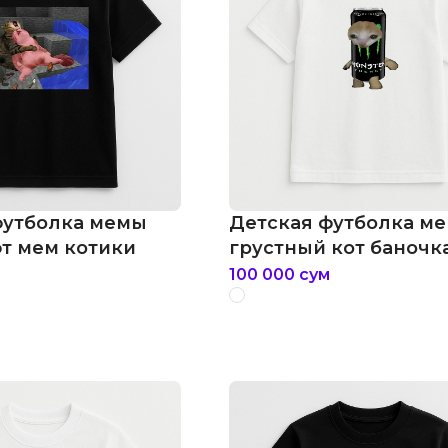
футболка мемы
Детская футболка м
т мем котики
грустный кот баночк
энергетик мем
100 000
сум