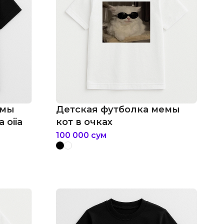
емы
Детская футболка мемы
 oiia
кот в очках
100 000
сум