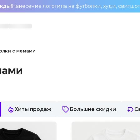
жды!
Нанесение логотипа на футболки, худи, свитшо
олки с мемами
мами
Хиты продаж
Большие скидки
С