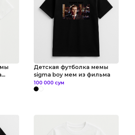
емы
Детская футболка мемы
а
sigma boy мем из фильма
100 000
сум