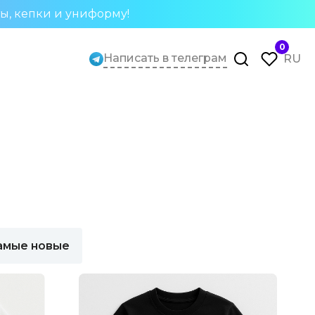
ты, кепки и униформу!
0
Написать в телеграм
RU
амые новые