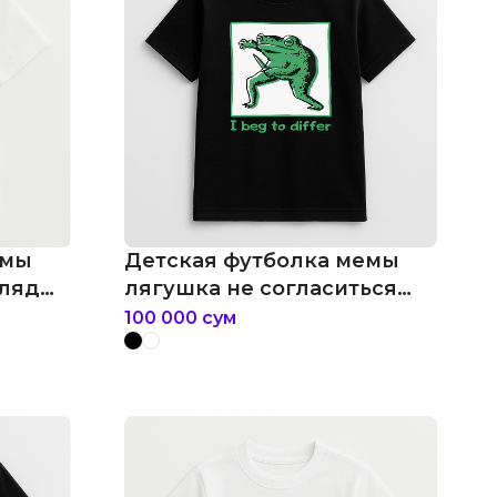
емы
Детская футболка мемы
гляд
лягушка не согласиться
мем
100 000
сум