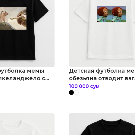
футболка мемы
Детская футболка м
икеланджело с
обезьяна отводит вз
м
мем
100 000
сум