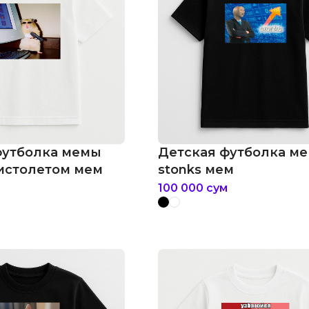
футболка мемы
Детская футболка м
пистолетом мем
stonks мем
100 000
сум