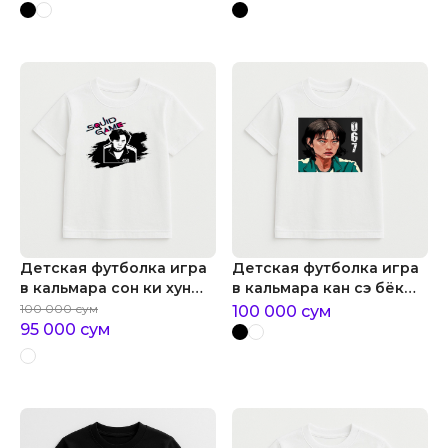
Детская футболка игра
Детская футболка игра
в кальмара сон ки хун
в кальмара кан сэ бёк
игрок №456
игрок №067
100 000
сум
100 000
сум
95 000
сум