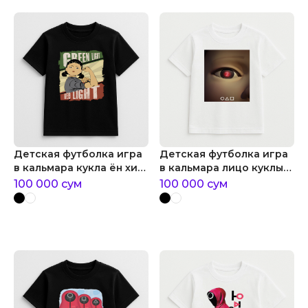
Детская футболка игра
Детская футболка игра
в кальмара кукла ён хи
в кальмара лицо куклы
зеленый свет или
из игры в кальмара
100 000
сум
100 000
сум
красный