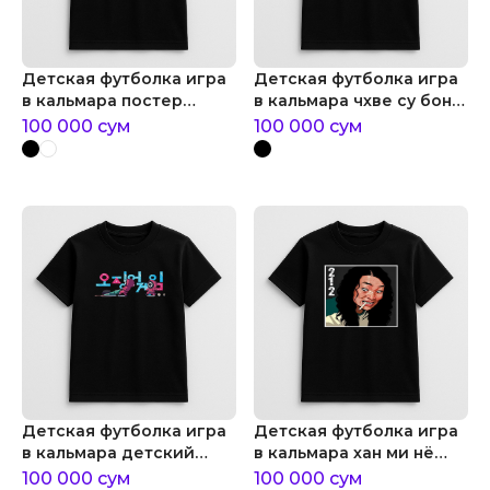
Детская футболка игра
Детская футболка игра
в кальмара постер
в кальмара чхве су бон
куклы ён хи
танос
100 000
сум
100 000
сум
Детская футболка игра
Детская футболка игра
в кальмара детский
в кальмара хан ми нё
принт игра в кальмара
игрок №212
100 000
сум
100 000
сум