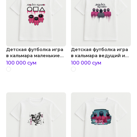
Детская футболка игра
Детская футболка игра
в кальмара маленькие
в кальмара ведущий и
охранники игра в
охранники
100 000
сум
100 000
сум
кальмара