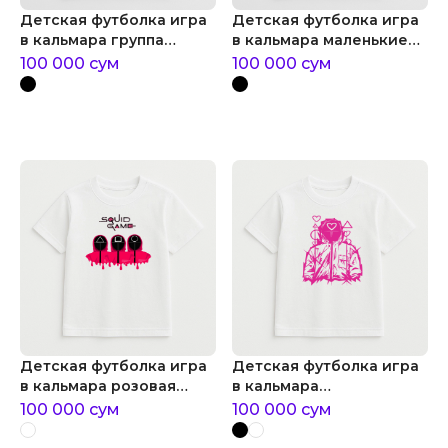
Детская футболка игра
Детская футболка игра
в кальмара группа
в кальмара маленькие
розовых охранников
розовые охранники
100 000
сум
100 000
сум
Детская футболка игра
Детская футболка игра
в кальмара розовая
в кальмара
стража из игры в
нарисованный принт
100 000
сум
100 000
сум
кальмара
игра в кальмара