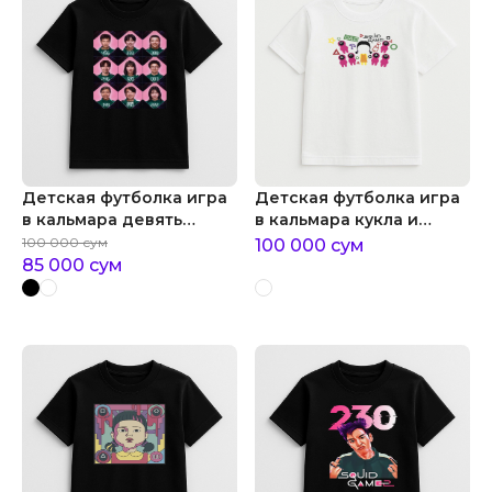
Детская футболка игра
Детская футболка игра
в кальмара девять
в кальмара кукла и
игроков
охранники
100 000
сум
100 000
сум
85 000
сум