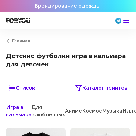
Брендирование одежды!
Главная
Детские футболки игра в кальмара
для девочек
Список
Каталог принтов
Игра в
Для
Аниме
Космос
Музыка
Илл
кальмара
влюбленных