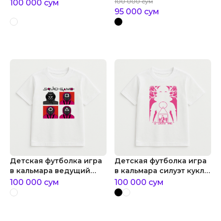
розовых страж
виде подтеков
100 000
сум
100 000
сум
95 000
сум
Детская футболка игра
Детская футболка игра
в кальмара ведущий
в кальмара силуэт куклы
игры и охранники
игра в кальмара
100 000
сум
100 000
сум