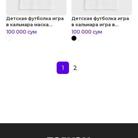
Детская футболка игра
Детская футболка игра
в кальмара маска
в кальмара игра в
ведущего игра в
кальмара охранники
100 000
сум
100 000
сум
кальмара
1
2