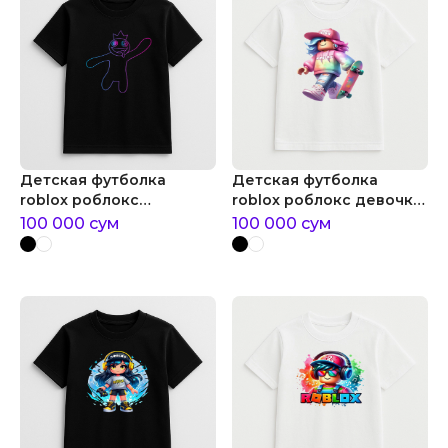
Детская футболка
Детская футболка
roblox роблокс
roblox роблокс девочка
персонаж неон
со скейтом
100 000
сум
100 000
сум