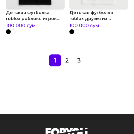
Детская футболка
Детская футболка
roblox роблокс игрок
roblox друзья из
граффити
роблокс команды
100 000
сум
100 000
сум
1
2
3