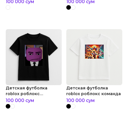
музыкальный скейтборд
персонаж с молниями
100 000
сум
100 000
сум
Детская футболка
Детская футболка
roblox роблокс
roblox роблокс команда
персонаж сенчоус
100 000
сум
100 000
сум