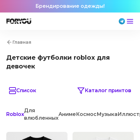
Брендирование одежды!
Главная
Детские футболки roblox для
девочек
Список
Каталог принтов
Для
Roblox
Аниме
Космос
Музыка
Иллюст
влюбленных