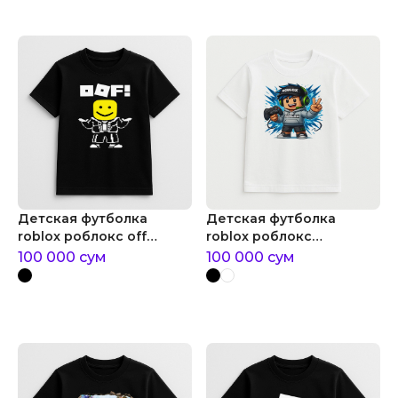
Детская футболка
Детская футболка
roblox роблокс off
roblox роблокс
человечек
персонаж геймер
100 000
сум
100 000
сум