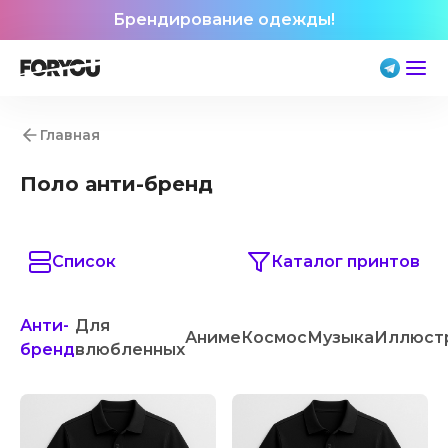
Брендирование одежды!
Главная
Поло анти-бренд
Список
Каталог принтов
Анти-
Для
Аниме
Космос
Музыка
Иллюст
бренд
влюбленных