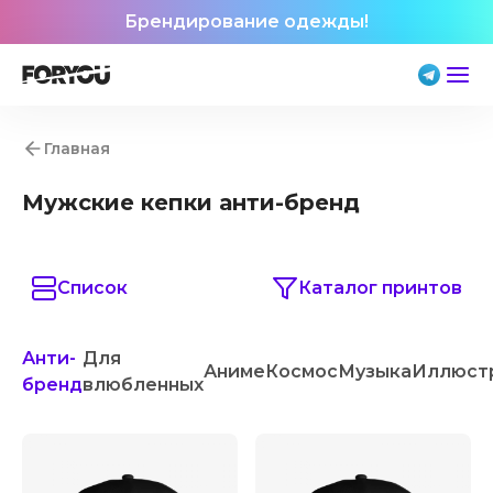
Брендирование одежды!
Главная
Мужские кепки анти-бренд
Список
Каталог принтов
Анти-
Для
Аниме
Космос
Музыка
Иллюст
бренд
влюбленных