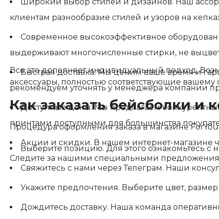
Широкий выбор стилей и дизайнов. Наш ассорти
клиентам разнообразие стилей и узоров на кепках
Современное высокоэффективное оборудовани
выдерживают многочисленные стирки, не выцвета
Все это дополняет индивидуальный подход. Воз
Быстрая доставка. Мы ценим ваше время и гар
аксессуары, полностью соответствующие вашему 
рекомендуем уточнять у менеджера компании пр
Как заказать бейсболки и 
Доступные цены. Мы предлагаем конкурентные
принтами доступными для большинства покупате
Процедура оформления заказа в магазине ForYou 
Акции и скидки. В нашем интернет-магазине 
Выберите позицию. Для этого ознакомьтесь с н
Следите за нашими специальными предложениям
Свяжитесь с нами через Телеграм. Наши консул
Укажите предпочтения. Выберите цвет, размер 
Дождитесь доставку. Наша команда оперативно