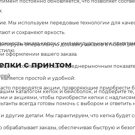
мент постоянно обновляется, что позволяет соотве
.
е. Мы используем передовые технологии для качес
ют и сохраняют яркость.
можность заказа кепок с индивидуальными принтам
антируем оперативную доставку заказов в любой ре
стилю.
и оформлении вашего заказа.
кепки с принтом
 цены, соответствующие среднерыночным показател
лей.
является простой и удобной:
часто проводятся акции, позволяющие приобрести 
ашим каталогом кепок и бейсболок, и подберите те,
и и акциями, чтобы приобрести кепки с надписям
ьтанты всегда готовы помочь с выбором и ответить 
и другие детали. Мы гарантируем, что кепка будет
 обрабатывает заказы, обеспечивая быструю и безоп