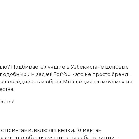
исью? Подбираете лучшие в Узбекистане ценовые
добных им задач! ForYou - это не просто бренд,
и в повседневный образ. Мы специализируемся на
ства.
ество!
с принтами, включая кепки. Клиентам
ожете подобрать лучшие для себя позиции в