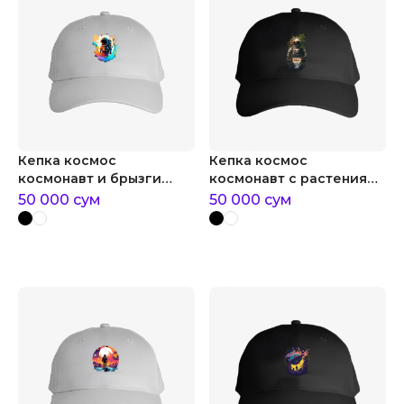
Кепка космос
Кепка космос
космонавт и брызги
космонавт с растениями
краски
на спине
50 000
сум
50 000
сум