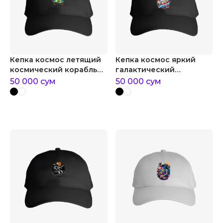
Кепка космос летящий
Кепка космос яркий
космический корабль
галактический
на фоне планет
астронавт
50 000
сум
50 000
сум