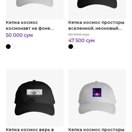
Кепка космос
Кепка космос просторы
космонавт на фоне
вселенной, неоновый
планеты
пантон
50 000
сум
50 000
сум
47 500
сум
Кепка космос верь в
Кепка космос просторы