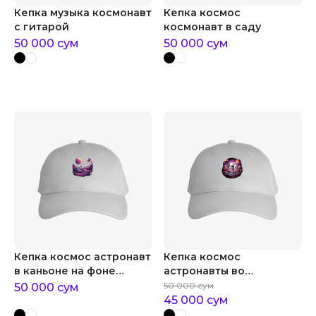
Кепка музыка космонавт
Кепка космос
с гитарой
космонавт в саду
50 000
сум
50 000
сум
Кепка космос астронавт
Кепка космос
в каньоне на фоне
астронавты во
планет
вселенной
50 000
сум
50 000
сум
45 000
сум