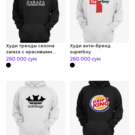
Худи тренды сезона
Худи анти-бренд
zaraza с красивыми
superboy
глазами
260 000
сум
260 000
сум