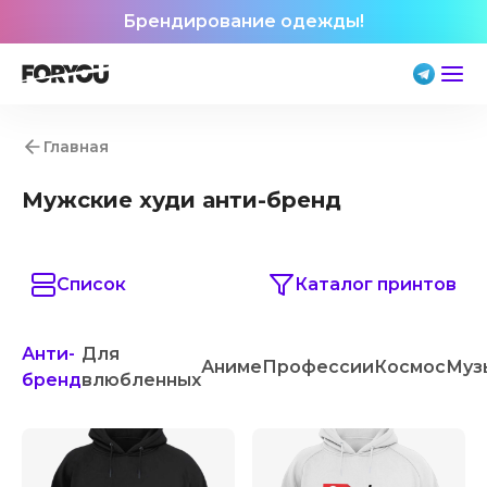
Брендирование одежды!
Главная
Мужские худи анти-бренд
Список
Каталог принтов
Анти-
Для
Аниме
Профессии
Космос
Муз
бренд
влюбленных