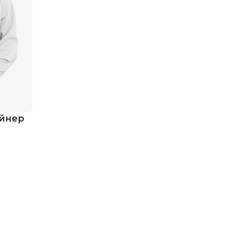
айнер