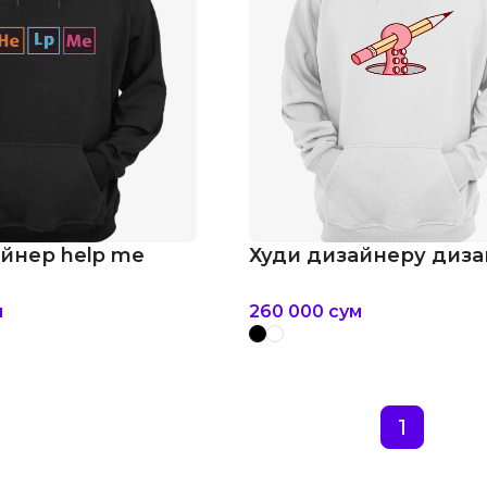
йнер help me
Худи дизайнеру диз
м
260 000
сум
1