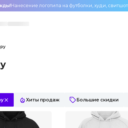
жды!
Нанесение логотипа на футболки, худи, свитшо
еру
ру
ру
Хиты продаж
Большие скидки