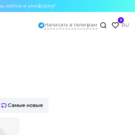
ты, кепки и униформу!
0
Написать в телеграм
RU
Самые новые