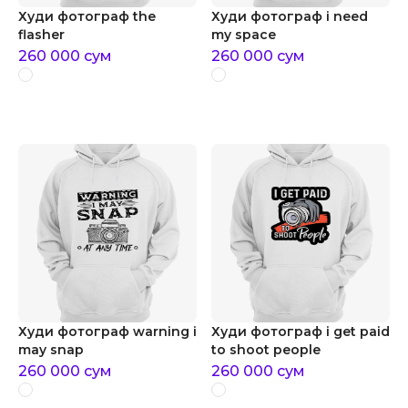
Худи фотограф the
Худи фотограф i need
flasher
my space
260 000
сум
260 000
сум
Худи фотограф warning i
Худи фотограф i get paid
may snap
to shoot people
260 000
сум
260 000
сум