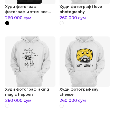
Худи фотограф
Худи фотограф i love
фотограф и этим все
photography
сказано
260 000
сум
260 000
сум
Худи фотограф ,aking
Худи фотограф say
magic happen
cheese
260 000
сум
260 000
сум