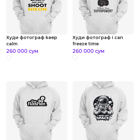
Худи фотограф keep
Худи фотограф i can
calm
freeze time
260 000
сум
260 000
сум