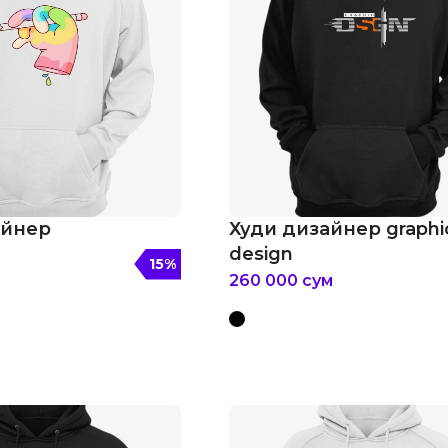
айнер
Худи дизайнер graphi
design
15
%
260 000
сум