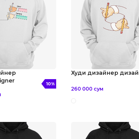
айнер
Худи дизайнер диза
igner
10
%
260 000
сум
м