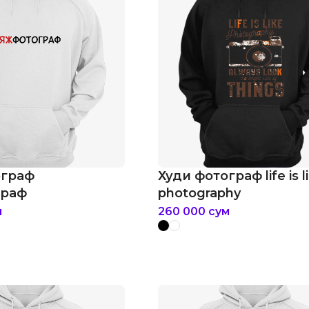
ограф
Худи фотограф life is l
граф
photography
м
260 000
сум