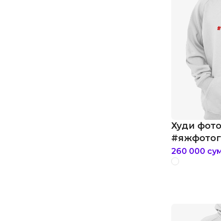
Худи фот
#яжфото
260 000
су