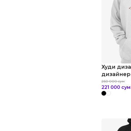
Худи диз
дизайнер
260 000
сум
221 000
сум