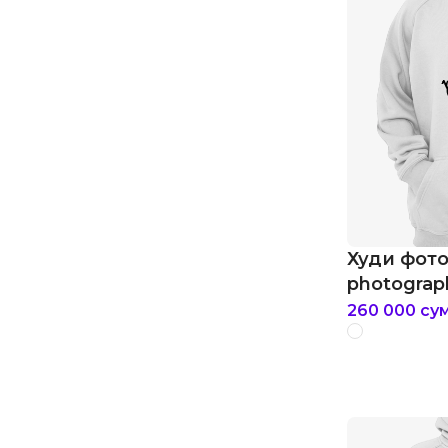
Худи фото
photograp
260 000
су