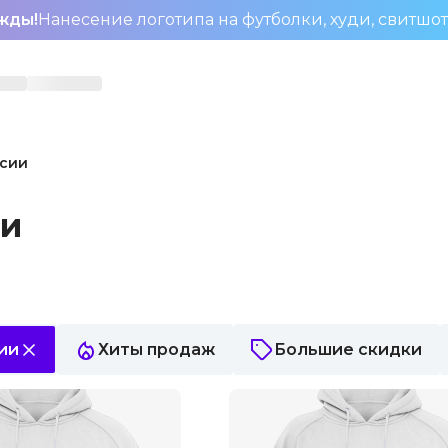
жды!
Нанесение логотипа на футболки, худи, свитшо
сии
ии
ии
Хиты продаж
Большие скидки