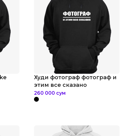
ike
Худи фотограф фотограф и
этим все сказано
260 000
сум