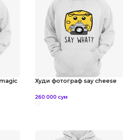
 magic
Худи фотограф say cheese
260 000
сум