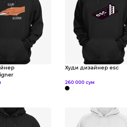
айнер
Худи дизайнер esc
igner
м
260 000
сум