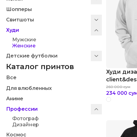
Шопперы
Свитшоты
Худи
Мужские
Женские
Детские футболки
Каталог принтов
Худи диз
Все
client&des
260 000
сум
Для влюбленных
234 000
су
Аниме
Профессии
Фотограф
Дизайнер
Космос