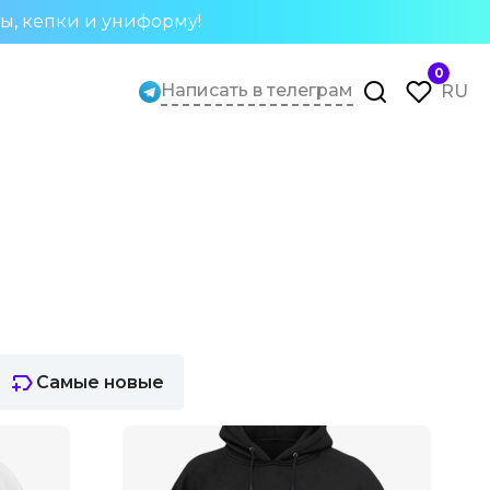
ты, кепки и униформу!
0
Написать в телеграм
RU
Самые новые