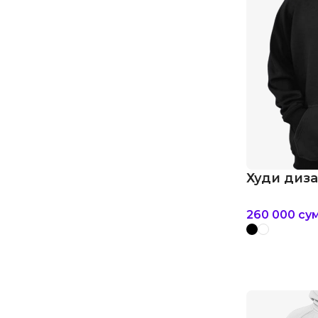
Худи диз
260 000
су