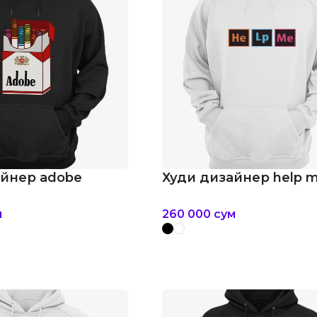
айнер adobe
Худи дизайнер help 
м
260 000
сум