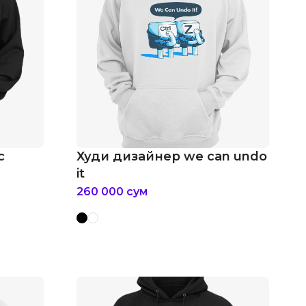
c
Худи дизайнер we can undo
it
260 000
сум