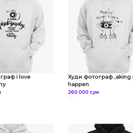
граф i love
Худи фотограф ,aking
hy
happen
м
260 000
сум