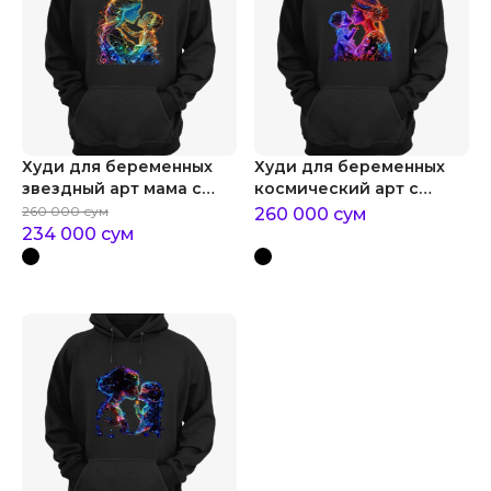
Худи для беременных
Худи для беременных
звездный арт мама с
космический арт с
ребенком
ребенком и мамой
260 000
сум
260 000
сум
234 000
сум