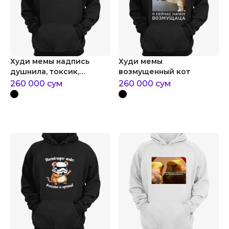
Худи мемы надпись
Худи мемы
душнила, токсик,
возмущенный кот
аналитик
260 000
сум
260 000
сум