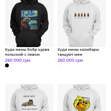
Худи мемы бобр курва
Худи мемы капибары
польский с пивом
танцуют мем
260 000
сум
260 000
сум