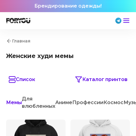
Брендирование одежды!
Главная
Женские худи мемы
Список
Каталог принтов
Для
Мемы
Аниме
Профессии
Космос
Муз
влюбленных