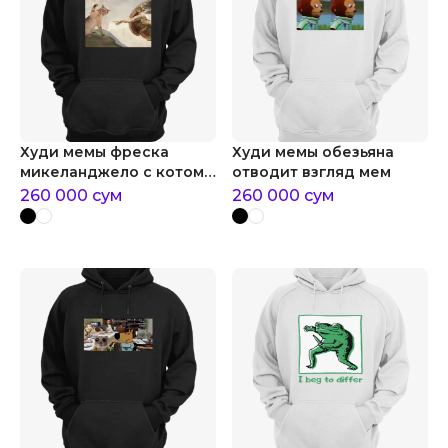
Худи мемы фреска
Худи мемы обезьяна
микеланджело с котом
отводит взгляд мем
мем
260 000
сум
260 000
сум