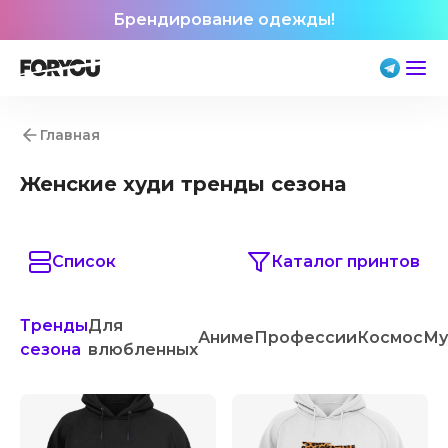
Брендирование одежды!
Главная
Женские худи тренды сезона
Список
Каталог принтов
Тренды
Для
Аниме
Профессии
Космос
Му
сезона
влюбленных