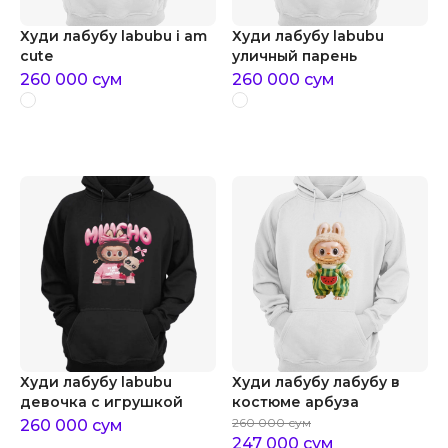
Худи лабубу labubu i am
Худи лабубу labubu
cute
уличный парень
260 000
сум
260 000
сум
Худи лабубу labubu
Худи лабубу лабубу в
девочка с игрушкой
костюме арбуза
260 000
сум
260 000
сум
247 000
сум