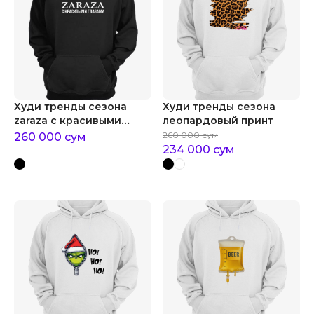
Худи тренды сезона
Худи тренды сезона
zaraza с красивыми
леопардовый принт
глазами
260 000
сум
260 000
сум
234 000
сум