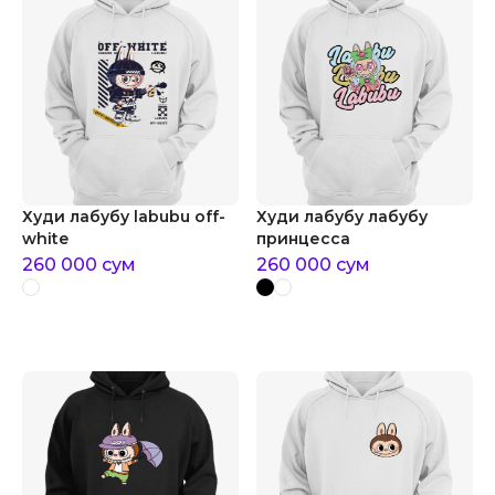
Худи лабубу labubu off-
Худи лабубу лабубу
white
принцесса
260 000
сум
260 000
сум