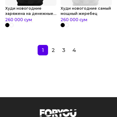
Худи новогодние
Худи новогодние самый
заряжена на денежные
мощный жеребец
потоки
260 000
сум
260 000
сум
1
2
3
4