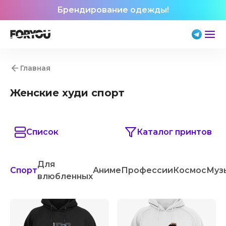
Брендирование одежды!
Главная
Женские худи спорт
Список
Каталог принтов
Для
Спорт
Аниме
Профессии
Космос
Муз
влюбленных