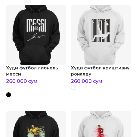
Худи футбол лионель
Худи футбол криштиану
месси
роналду
260 000
сум
260 000
сум