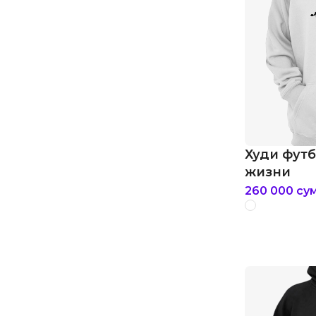
Худи фут
жизни
260 000
су