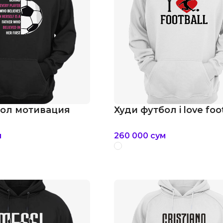
бол мотивация
Худи футбол i love foo
м
260 000
сум