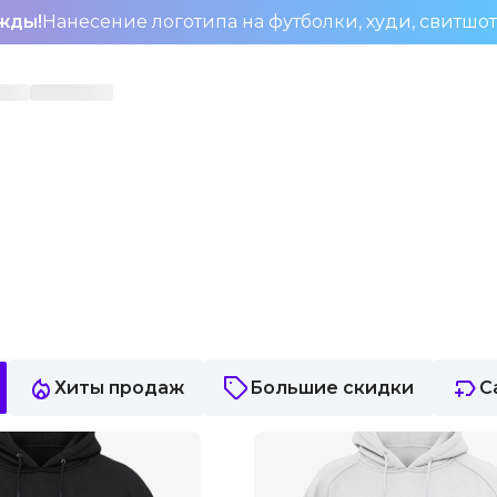
жды!
Нанесение логотипа на футболки, худи, свитшо
Хиты продаж
Большие скидки
С