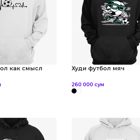
бол как смысл
Худи футбол мяч
м
260 000
сум