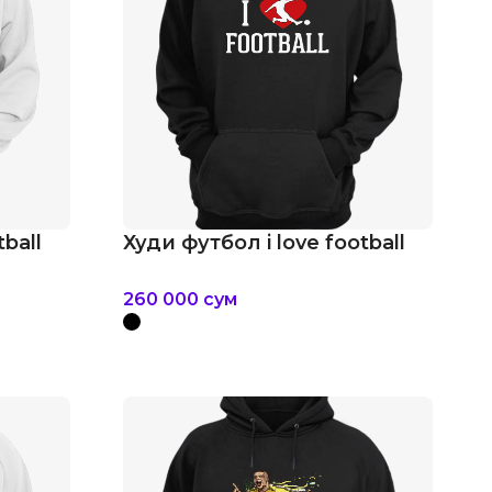
tball
Худи футбол i love football
260 000
сум