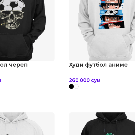
бол череп
Худи футбол аниме
м
260 000
сум