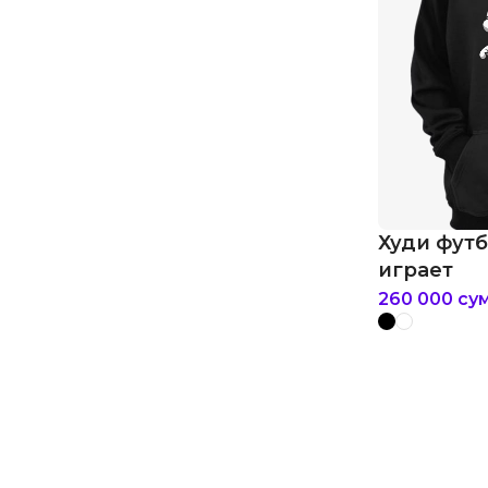
Худи фут
играет
260 000
су