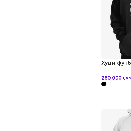
Худи фут
260 000
су