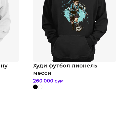
ану
Худи футбол лионель
месси
260 000
сум