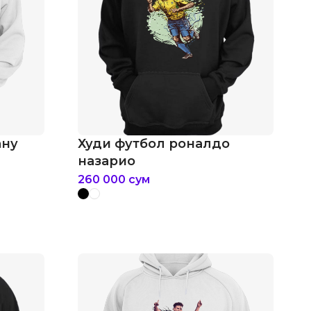
ану
Худи футбол роналдо
назарио
260 000
сум