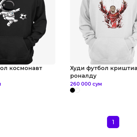
бол космонавт
Худи футбол кришти
роналду
м
260 000
сум
1