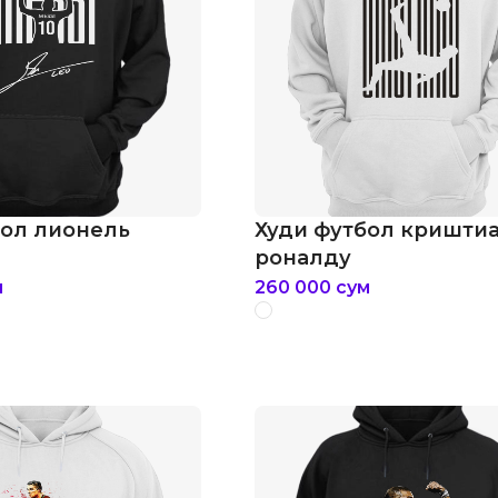
бол лионель
Худи футбол кришти
роналду
м
260 000
сум