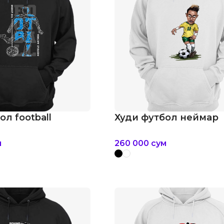
ол football
Худи футбол неймар
м
260 000
сум