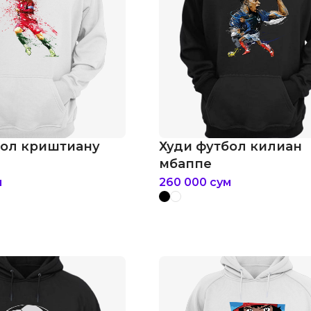
бол криштиану
Худи футбол килиан
мбаппе
м
260 000
сум