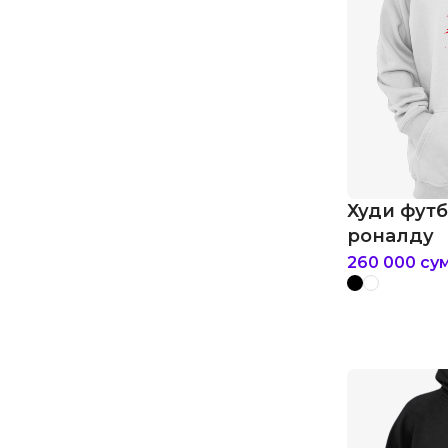
Худи фут
роналду
260 000
су