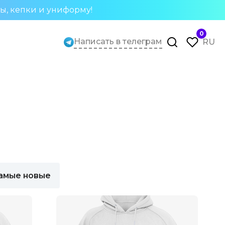
ты, кепки и униформу!
0
Написать в телеграм
RU
амые новые