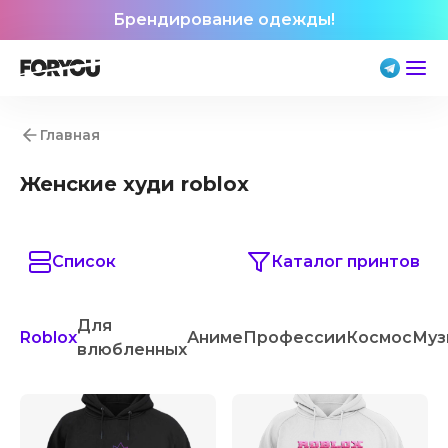
Брендирование одежды!
Главная
Женские худи roblox
Список
Каталог принтов
Для
Roblox
Аниме
Профессии
Космос
Муз
влюбленных