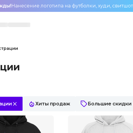
жды!
Нанесение логотипа на футболки, худи, свитшо
страции
ации
ации
Хиты продаж
Большие скидки