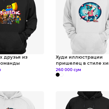
ox друзья из
Худи иллюстрации
команды
пришелец в стиле хи
м
260 000
сум