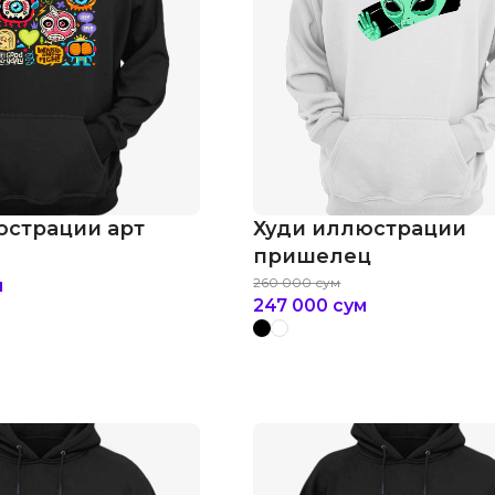
юстрации арт
Худи иллюстрации
пришелец
260 000
сум
м
247 000
сум