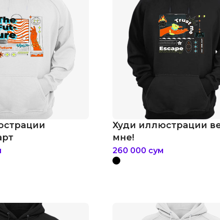
юстрации
Худи иллюстрации в
арт
мне!
м
260 000
сум