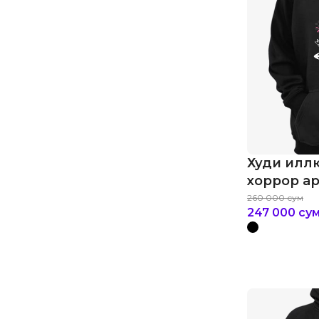
Худи илл
хоррор ар
260 000
сум
247 000
су