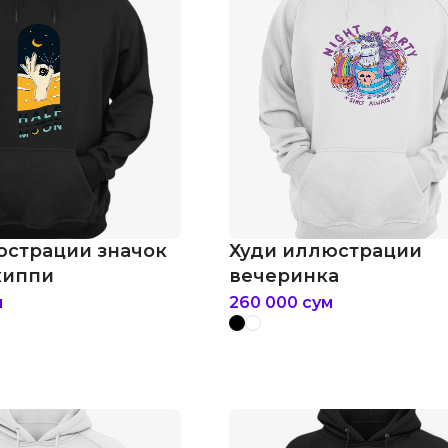
юстрации значок
Худи иллюстрации
хиппи
вечеринка
м
260 000
сум