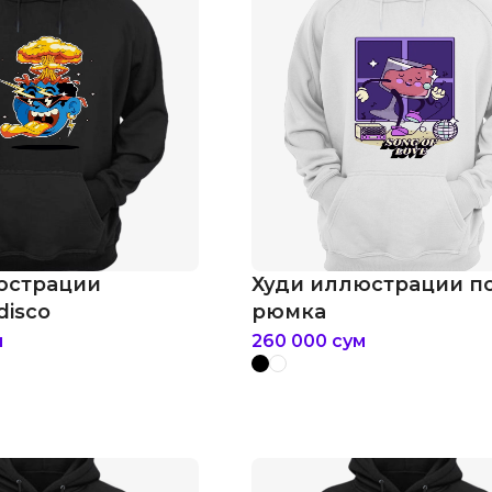
юстрации
Худи иллюстрации 
disco
рюмка
м
260 000
сум