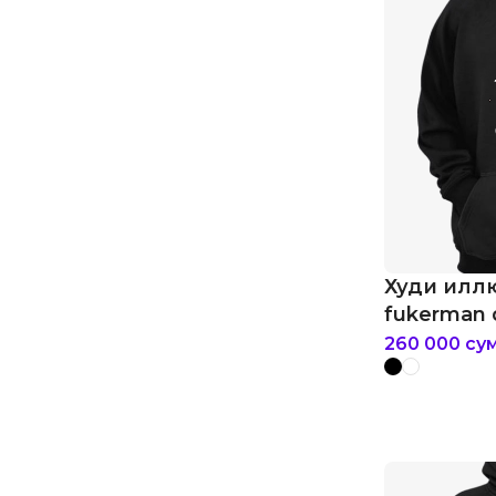
Худи илл
fukerman 
260 000
су