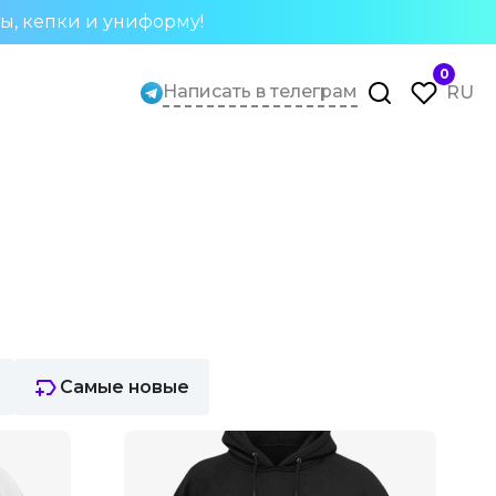
ты, кепки и униформу!
0
Написать в телеграм
RU
Самые новые