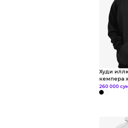
Худи илл
кемпера 
260 000
су