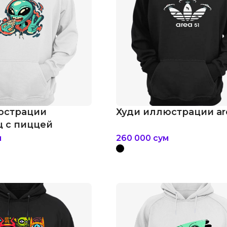
юстрации
Худи иллюстрации are
 с пиццей
м
260 000
сум