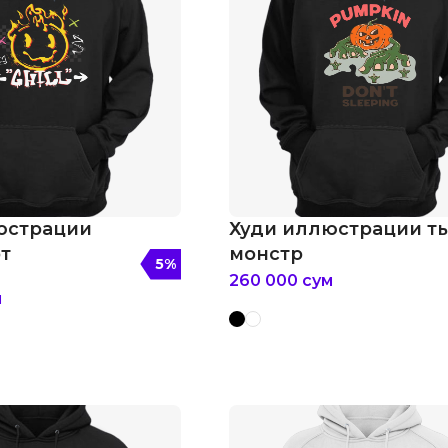
юстрации
Худи иллюстрации т
т
монстр
5
%
260 000
сум
м