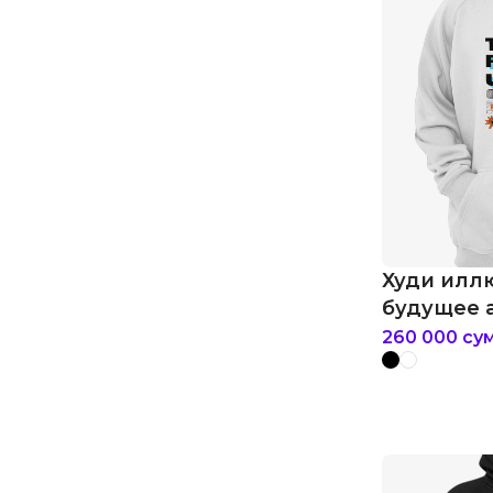
Худи илл
будущее 
260 000
су