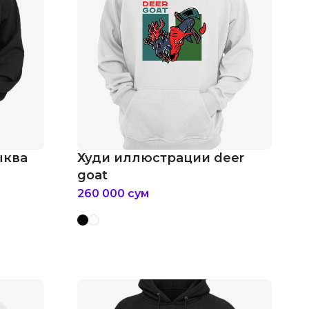
ыква
Худи иллюстрации deer
goat
260 000
сум